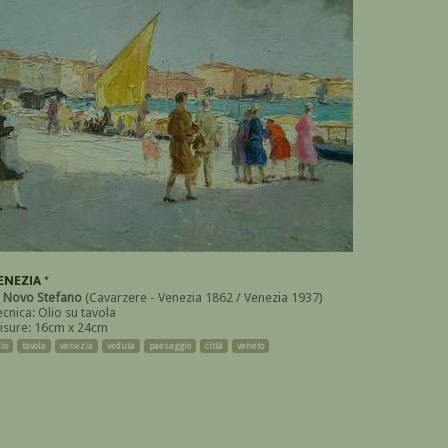
ENEZIA *
i
Novo Stefano
(Cavarzere - Venezia 1862 / Venezia 1937)
ecnica: Olio su tavola
isure: 16cm x 24cm
lio
tavola
venezia
veduta
paesaggio
città
veneto