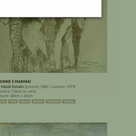
ONNE E MARINAI
i
Natali Renato
(Livorno 1883 / Livorno 1979)
ecnica: China su carta
isure: 40cm x 30cm
hina
carta
livorno
toscana
figurativo
marinai