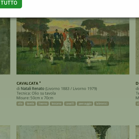
A TUTTO
CAVALCATA °
D
di
Natali Renato
(Livorno 1883 / Livorno 1979)
d
Tecnica: Olio su tavola
T
Misure: 50cm x 70cm
M
olio
tavola
livorno
toscana
cavalli
paesaggio
labronici
c