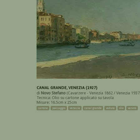
CANAL GRANDE, VENEZIA (1927)
di
Novo Stefano
(Cavarzere - Venezia 1862 / Venezia 1937
Tecnica: Olio su cartone applicato su tavola
Misure: 16.5cm x 25cm
cartone
paesaggio
venezia
canal grande
veduta
olio
veneto