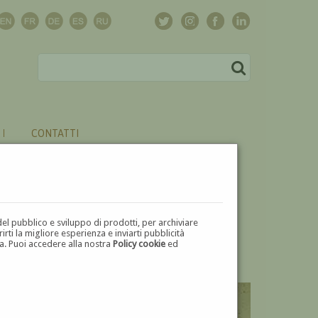
CONTATTI
del pubblico e sviluppo di prodotti, per archiviare
ti la migliore esperienza e inviarti pubblicità
zza. Puoi accedere alla nostra
Policy cookie
ed
V
W
X
Y
Z
⬅