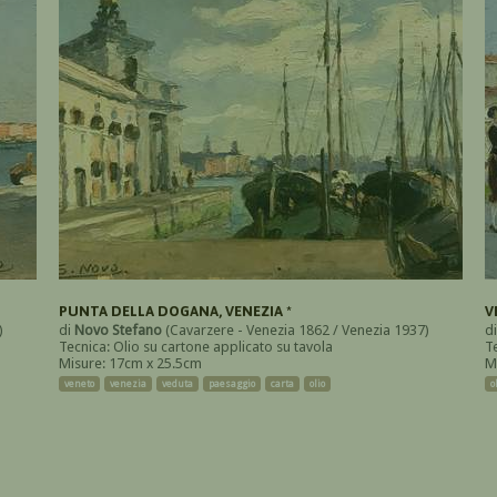
PUNTA DELLA DOGANA, VENEZIA *
V
)
di
Novo Stefano
(Cavarzere - Venezia 1862 / Venezia 1937)
d
Tecnica: Olio su cartone applicato su tavola
T
Misure: 17cm x 25.5cm
M
veneto
venezia
veduta
paesaggio
carta
olio
o