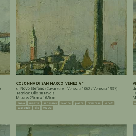
COLONNA DI SAN MARCO, VENEZIA *
V
)
di
Novo Stefano
(Cavarzere - Venezia 1862 / Venezia 1937)
d
Tecnica: Olio su tavola
T
Misure: 25cm x 16.5cm
M
tavola
venezia
san marco
colonna
piazza
cavarzese
veneto
c
paesaggio
olio
veduta