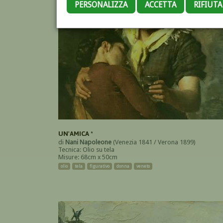
PERSONALIZZA
ACCETTA
RIFIUT
UN'AMICA *
di
Nani Napoleone
(Venezia 1841 / Verona 1899)
Tecnica: Olio su tela
Misure: 68cm x 50cm
olio
tela
figurativo
donna
veneto