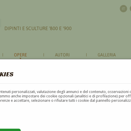
DIPINTI E SCULTURE '800 E '900
OPERE
AUTORI
GALLERIA
KIES
contenuti personalizzati, valutazione degli annunci e del contenuto, osservazioni 
mmo anche impostare dei cookie opzionali (analitici e di profilazione) per offrir
erenze e accettare, selezionare o rifiutare tutti i cookie dal pannello personali
G
H
I
J
K
L
M
N
O
P
Q
R
S
T
U