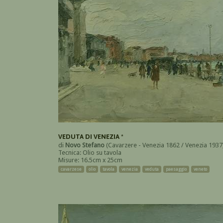
VEDUTA DI VENEZIA *
di
Novo Stefano
(Cavarzere - Venezia 1862 / Venezia 1937
Tecnica: Olio su tavola
Misure: 16.5cm x 25cm
cavarzese
olio
tavola
venezia
veduta
paesaggio
veneto