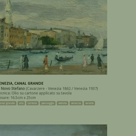
ENEZIA, CANAL GRANDE
i
Novo Stefano
(Cavarzere - Venezia 1862 / Venezia 1937)
ecnica: Olio su cartone applicato su tavola
isure: 16.5cm x 25cm
anal grande
olio
cartone
paesaggio
veduta
venezia
veneto