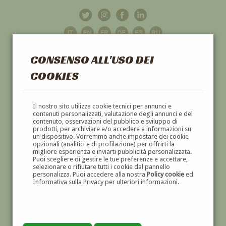
CONSENSO ALL'USO DEI
COOKIES
GALLERIA
D'ARTE
Il nostro sito utilizza cookie tecnici per annunci e
contenuti personalizzati, valutazione degli annunci e del
contenuto, osservazioni del pubblico e sviluppo di
DIPINTI E SCULTURE '800 E '900
prodotti, per archiviare e/o accedere a informazioni su
un dispositivo. Vorremmo anche impostare dei cookie
opzionali (analitici e di profilazione) per offrirti la
migliore esperienza e inviarti pubblicità personalizzata.
Puoi scegliere di gestire le tue preferenze e accettare,
selezionare o rifiutare tutti i cookie dal pannello
personalizza. Puoi accedere alla nostra
Policy cookie
ed
Informativa sulla Privacy per ulteriori informazioni.