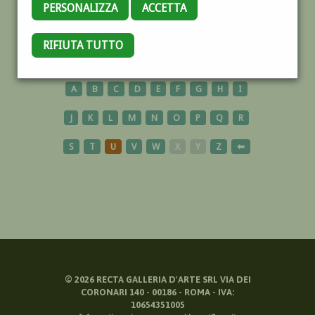
PERSONALIZZA
ACCETTA
RIFIUTA TUTTO
OPERE
A
B
C
D
E
F
G
H
I
J
K
L
M
N
O
P
Q
R
S
T
U
V
W
X
Y
Z
⬅
©
2026
RECTA GALLERIA D'ARTE SRL VIA DEI
CORONARI 140 - 00186 - ROMA - IVA:
10654351005