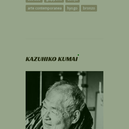
arte contemporanea
hyogo
bronzo
KAZUHIKO KUMAI