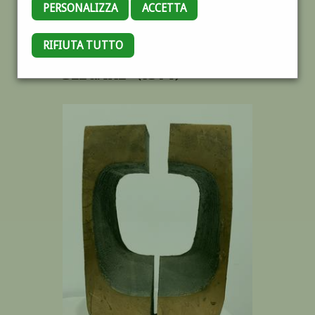
PERSONALIZZA
ACCETTA
RIFIUTA TUTTO
解く – HODOKU -
SLEGARE * (1974)