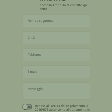
KAZUHIKO KUMAI?
Compila il modulo di contatto qui
sotto
Il nome è obbligatorio
La città è obbligatoria
L'indirizzo mail non è valido
Il messaggio è obbligatorio
In base all' art. 13 del Regolamento UE n.
Devi dare il consenso
2016/679 acconsento al trattamento dei