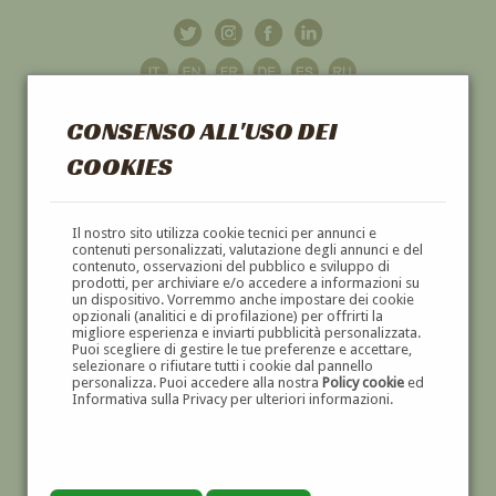
CONSENSO ALL'USO DEI
COOKIES
GALLERIA
D'ARTE
Il nostro sito utilizza cookie tecnici per annunci e
contenuti personalizzati, valutazione degli annunci e del
contenuto, osservazioni del pubblico e sviluppo di
DIPINTI E SCULTURE '800 E '900
prodotti, per archiviare e/o accedere a informazioni su
un dispositivo. Vorremmo anche impostare dei cookie
opzionali (analitici e di profilazione) per offrirti la
migliore esperienza e inviarti pubblicità personalizzata.
Puoi scegliere di gestire le tue preferenze e accettare,
selezionare o rifiutare tutti i cookie dal pannello
personalizza. Puoi accedere alla nostra
Policy cookie
ed
Informativa sulla Privacy per ulteriori informazioni.