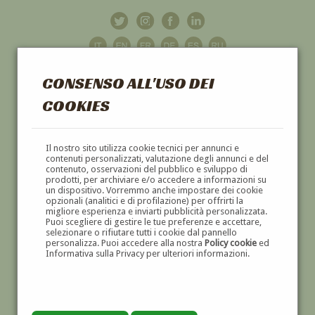
CONSENSO ALL'USO DEI
COOKIES
GALLERIA
D'ARTE
Il nostro sito utilizza cookie tecnici per annunci e
contenuti personalizzati, valutazione degli annunci e del
contenuto, osservazioni del pubblico e sviluppo di
DIPINTI E SCULTURE '800 E '900
prodotti, per archiviare e/o accedere a informazioni su
un dispositivo. Vorremmo anche impostare dei cookie
opzionali (analitici e di profilazione) per offrirti la
migliore esperienza e inviarti pubblicità personalizzata.
Puoi scegliere di gestire le tue preferenze e accettare,
selezionare o rifiutare tutti i cookie dal pannello
personalizza. Puoi accedere alla nostra
Policy cookie
ed
Informativa sulla Privacy per ulteriori informazioni.