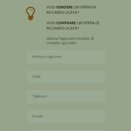
VUOI
VENDERE
UN'OPERA DI
RICCARDO LICATA?
VUOI
COMPRARE
UN'OPERA DI
RICCARDO LICATA?
utilizza l'apposito modulo di
contatto qui sotto
Il nome è obbligatorio
La città è obbligatoria
L'indirizzo mail non è valido