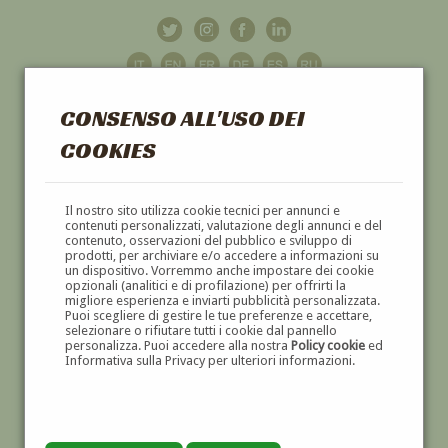
CONSENSO ALL'USO DEI
COOKIES
GALLERIA
D'ARTE
Il nostro sito utilizza cookie tecnici per annunci e
contenuti personalizzati, valutazione degli annunci e del
contenuto, osservazioni del pubblico e sviluppo di
DIPINTI E SCULTURE '800 E '900
prodotti, per archiviare e/o accedere a informazioni su
un dispositivo. Vorremmo anche impostare dei cookie
opzionali (analitici e di profilazione) per offrirti la
migliore esperienza e inviarti pubblicità personalizzata.
Puoi scegliere di gestire le tue preferenze e accettare,
selezionare o rifiutare tutti i cookie dal pannello
personalizza. Puoi accedere alla nostra
Policy cookie
ed
Informativa sulla Privacy per ulteriori informazioni.