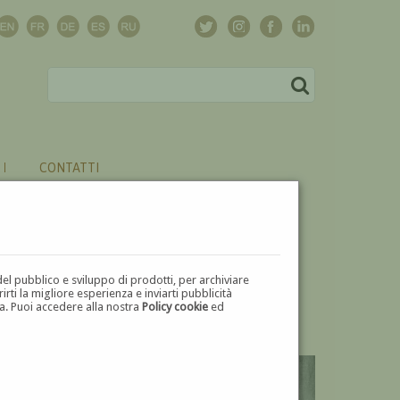
CONTATTI
del pubblico e sviluppo di prodotti, per archiviare
ti la migliore esperienza e inviarti pubblicità
zza. Puoi accedere alla nostra
Policy cookie
ed
V
W
X
Y
Z
⬅