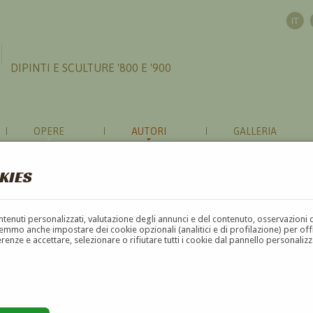
DIPINTI E SCULTURE '800 E '900
OPERE
AUTORI
GALLERIA
KIES
contenuti personalizzati, valutazione degli annunci e del contenuto, osservazioni 
mmo anche impostare dei cookie opzionali (analitici e di profilazione) per offrir
erenze e accettare, selezionare o rifiutare tutti i cookie dal pannello personali
G
H
I
J
K
L
M
N
O
P
Q
R
S
T
U