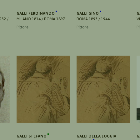
GALLI FERDINANDO
GALLI GINO
G
932 /
MILANO 1814 / ROMA 1897
ROMA 1893 / 1944
V
Pittore
Pittore
Pi
GALLI STEFANO
GALLI DELLA LOGGIA
G