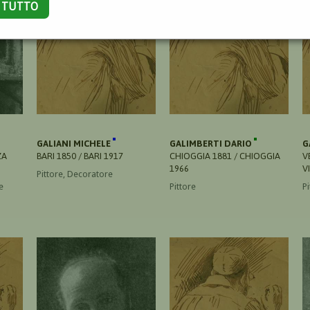
A TUTTO
GALIANI MICHELE
GALIMBERTI DARIO
G
ZA
BARI 1850 / BARI 1917
CHIOGGIA 1881 / CHIOGGIA
V
1966
V
Pittore, Decoratore
e
Pittore
Pi