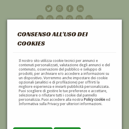
CONSENSO ALL'USO DEI
COOKIES
GALLERIA
D'ARTE
Il nostro sito utilizza cookie tecnici per annunci e
contenuti personalizzati, valutazione degli annunci e del
contenuto, osservazioni del pubblico e sviluppo di
DIPINTI E SCULTURE '800 E '900
prodotti, per archiviare e/o accedere a informazioni su
un dispositivo. Vorremmo anche impostare dei cookie
opzionali (analitici e di profilazione) per offrirti la
migliore esperienza e inviarti pubblicità personalizzata.
Puoi scegliere di gestire le tue preferenze e accettare,
selezionare o rifiutare tutti i cookie dal pannello
personalizza. Puoi accedere alla nostra
Policy cookie
ed
Informativa sulla Privacy per ulteriori informazioni.