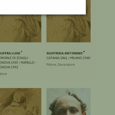
IUFFRA LUIGI
GIUFFRIDA ANTONINO
EMORILE DI ZOAGLI -
CATANIA 1861 / MILANO 1940
ENOVA 1907 / RAPALLO -
Pittore, Decoratore
ENOVA 1992
ttore