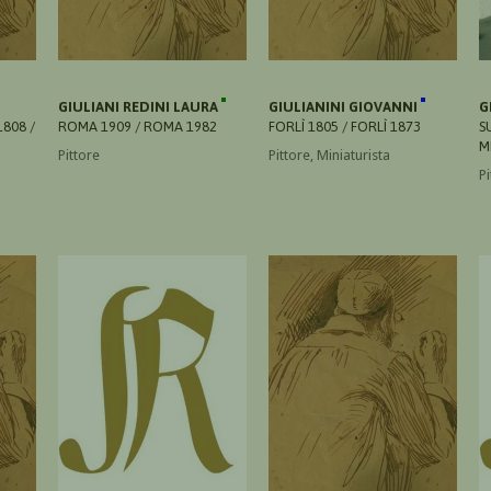
GIULIANI REDINI LAURA
GIULIANINI GIOVANNI
G
808 /
ROMA 1909 / ROMA 1982
FORLÌ 1805 / FORLÌ 1873
S
M
Pittore
Pittore, Miniaturista
Pi