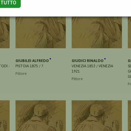
A TUTTO
GIUBILEI ALFREDO
GIUDICI RINALDO
G
TODI -
PISTOIA 1875 / ?
VENEZIA 1853 / VENEZIA
S
1921
G
Pittore
G
Pittore
Pi