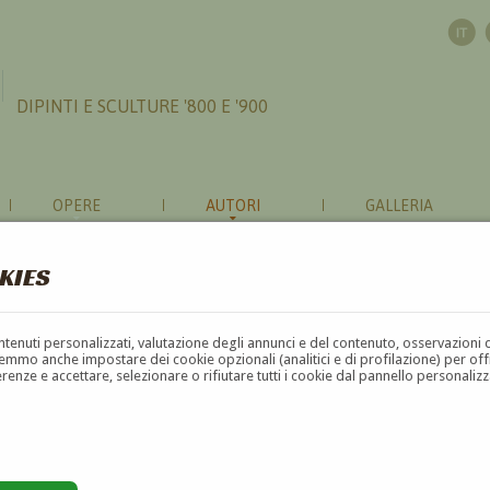
DIPINTI E SCULTURE '800 E '900
OPERE
AUTORI
GALLERIA
KIES
contenuti personalizzati, valutazione degli annunci e del contenuto, osservazioni 
mmo anche impostare dei cookie opzionali (analitici e di profilazione) per offrir
erenze e accettare, selezionare o rifiutare tutti i cookie dal pannello personali
G
H
I
J
K
L
M
N
O
P
Q
R
S
T
U