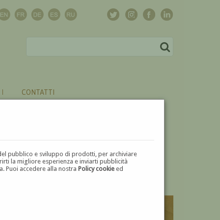
CONTATTI
del pubblico e sviluppo di prodotti, per archiviare
ti la migliore esperienza e inviarti pubblicità
zza. Puoi accedere alla nostra
Policy cookie
ed
V
W
X
Y
Z
⬅