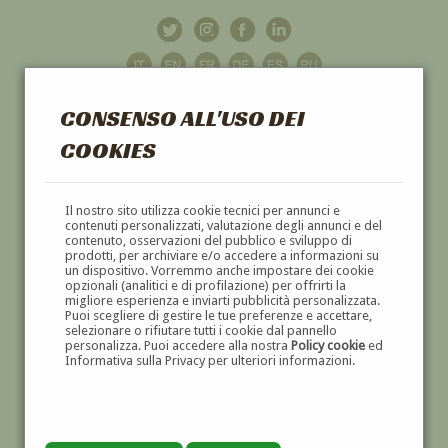
CONSENSO ALL'USO DEI
COOKIES
GALLERIA
D'ARTE
Il nostro sito utilizza cookie tecnici per annunci e
contenuti personalizzati, valutazione degli annunci e del
contenuto, osservazioni del pubblico e sviluppo di
DIPINTI E SCULTURE '800 E '900
prodotti, per archiviare e/o accedere a informazioni su
un dispositivo. Vorremmo anche impostare dei cookie
opzionali (analitici e di profilazione) per offrirti la
migliore esperienza e inviarti pubblicità personalizzata.
Puoi scegliere di gestire le tue preferenze e accettare,
selezionare o rifiutare tutti i cookie dal pannello
personalizza. Puoi accedere alla nostra
Policy cookie
ed
Informativa sulla Privacy per ulteriori informazioni.