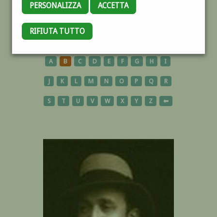
PERSONALIZZA
ACCETTA
RIFIUTA TUTTO
AUTORI
A
B
C
D
E
F
G
H
I
J
K
L
M
N
O
P
Q
R
S
T
U
V
W
X
Y
Z
⬅