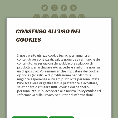
CONSENSO ALL'USO DEI
COOKIES
GALLERIA
D'ARTE
Il nostro sito utilizza cookie tecnici per annunci e
contenuti personalizzati, valutazione degli annunci e del
contenuto, osservazioni del pubblico e sviluppo di
DIPINTI E SCULTURE '800 E '900
prodotti, per archiviare e/o accedere a informazioni su
un dispositivo. Vorremmo anche impostare dei cookie
opzionali (analitici e di profilazione) per offrirti la
migliore esperienza e inviarti pubblicità personalizzata.
Puoi scegliere di gestire le tue preferenze e accettare,
selezionare o rifiutare tutti i cookie dal pannello
personalizza. Puoi accedere alla nostra
Policy cookie
ed
Informativa sulla Privacy per ulteriori informazioni.