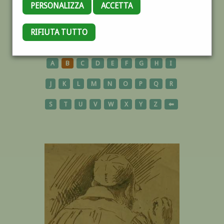
PERSONALIZZA
ACCETTA
RIFIUTA TUTTO
AUTORI
A
B
C
D
E
F
G
H
I
J
K
L
M
N
O
P
Q
R
S
T
U
V
W
X
Y
Z
⬅