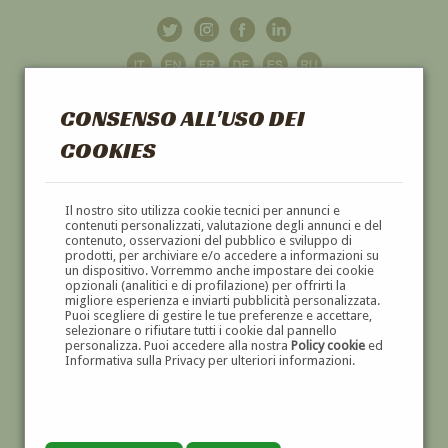
CONSENSO ALL'USO DEI
COOKIES
GALLERIA
D'ARTE
Il nostro sito utilizza cookie tecnici per annunci e
contenuti personalizzati, valutazione degli annunci e del
contenuto, osservazioni del pubblico e sviluppo di
DIPINTI E SCULTURE '800 E '900
prodotti, per archiviare e/o accedere a informazioni su
un dispositivo. Vorremmo anche impostare dei cookie
opzionali (analitici e di profilazione) per offrirti la
migliore esperienza e inviarti pubblicità personalizzata.
Puoi scegliere di gestire le tue preferenze e accettare,
selezionare o rifiutare tutti i cookie dal pannello
personalizza. Puoi accedere alla nostra
Policy cookie
ed
Informativa sulla Privacy per ulteriori informazioni.