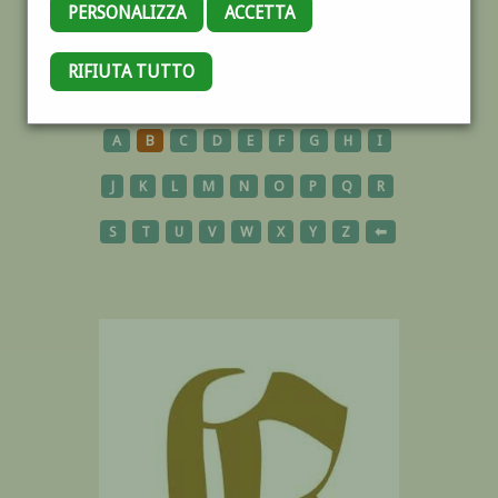
PERSONALIZZA
ACCETTA
RIFIUTA TUTTO
AUTORI
A
B
C
D
E
F
G
H
I
J
K
L
M
N
O
P
Q
R
S
T
U
V
W
X
Y
Z
⬅