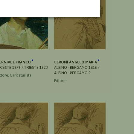
ERNIVEZ FRANCO
CERONI ANGELO MARIA
RIESTE 1876 / TRIESTE 1923
ALBINO - BERGAMO 1816 /
ALBINO - BERGAMO ?
ttore, Caricaturista
Pittore