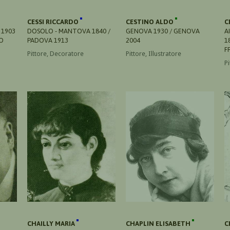
CESSI RICCARDO
CESTINO ALDO
C
 1903
DOSOLO - MANTOVA 1840 /
GENOVA 1930 / GENOVA
A
NO
PADOVA 1913
2004
1
F
Pittore, Decoratore
Pittore, Illustratore
Pi
CHAILLY MARIA
CHAPLIN ELISABETH
C