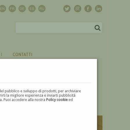
CONTATTI
del pubblico e sviluppo di prodotti, per archiviare
ti la migliore esperienza e inviarti pubblicità
zza. Puoi accedere alla nostra
Policy cookie
ed
V
W
X
Y
Z
⬅