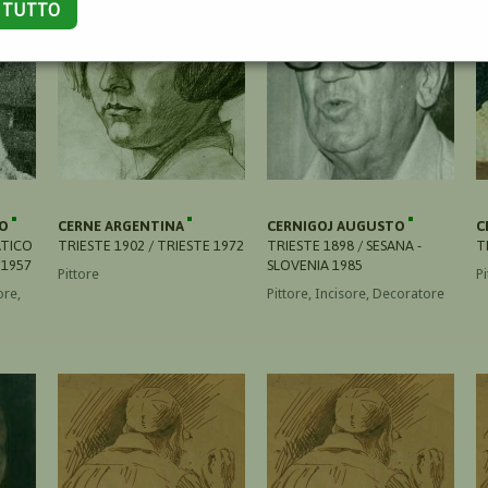
A TUTTO
DO
CERNE ARGENTINA
CERNIGOJ AUGUSTO
C
ATICO
TRIESTE 1902 / TRIESTE 1972
TRIESTE 1898 / SESANA -
T
 1957
SLOVENIA 1985
Pittore
Pi
ore,
Pittore, Incisore, Decoratore