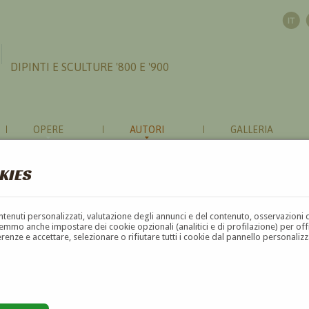
DIPINTI E SCULTURE '800 E '900
OPERE
AUTORI
GALLERIA
KIES
contenuti personalizzati, valutazione degli annunci e del contenuto, osservazioni 
mmo anche impostare dei cookie opzionali (analitici e di profilazione) per offrir
erenze e accettare, selezionare o rifiutare tutti i cookie dal pannello personali
G
H
I
J
K
L
M
N
O
P
Q
R
S
T
U