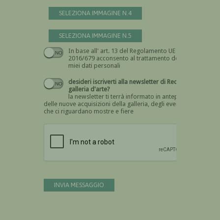
SELEZIONA IMMAGINE N.4
SELEZIONA IMMAGINE N.5
In base all' art. 13 del Regolamento UE n.
Devi dare il consenso
2016/679 acconsento al trattamento dei
miei dati personali
desideri iscriverti alla newsletter di Recta
galleria d'arte?
la newsletter ti terrà informato in anteprima
delle nuove acquisizioni della galleria, degli eventi
che ci riguardano mostre e fiere
Devi confermare di essere umano
INVIA MESSAGGIO