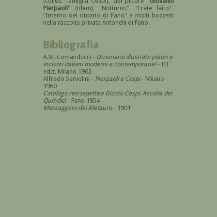
(collez. famiglia Cespi), del pittore "
Giovanni
Pierpaoli
" (idem), "Notturno", "Frate laico",
"Interno del duomo di Fano" e molti bozzetti
nella raccolta privata Antonelli di Fano.
Bibliografia
A.M. Comanducci -
Dizionario illustrato pittori e
incisori italiani moderni e contemporanei
- III
ediz. Milano 1962
Alfredo Servolini -
Pierpaoli e Cespi
- Milano
1960
Catalogo retrospettiva Giusto Cespi, Accolta dei
Quindici
- Fano 1954
Messaggero del Metauro
- 1901