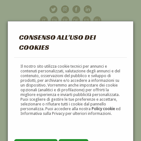
CONSENSO ALL'USO DEI
COOKIES
GALLERIA
D'ARTE
Il nostro sito utilizza cookie tecnici per annunci e
contenuti personalizzati, valutazione degli annunci e del
contenuto, osservazioni del pubblico e sviluppo di
DIPINTI E SCULTURE '800 E '900
prodotti, per archiviare e/o accedere a informazioni su
un dispositivo. Vorremmo anche impostare dei cookie
opzionali (analitici e di profilazione) per offrirti la
migliore esperienza e inviarti pubblicità personalizzata.
Puoi scegliere di gestire le tue preferenze e accettare,
selezionare o rifiutare tutti i cookie dal pannello
personalizza. Puoi accedere alla nostra
Policy cookie
ed
Informativa sulla Privacy per ulteriori informazioni.