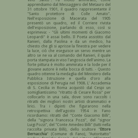
apprendiamo dal Messaggero del Metauro del
31 ottobre 1901, il quadro rappresentante il
"Santo protettore di Colle Amato".
Nell'esposizione di Macerata del 1905
presentò un quadro, ed il Corriere rivista
dell'esposizione, parlando di esso, così si
esprimeva: - "Gli ultimi momenti di Giacomo
Leopardi" è assai bello. Il Poeta assistito dal
Ranieri, dalla Paolina e da un medico, ha
chiesto che gli si aprisse la finestra per vedere
la luce, ciò che eseguisce un servo mentre un
altro se ne va al comando del Ranieri, il quale
porta stampata in viso l'angoscia dell'animo. La
forte pittura è molto ammirata e la lode per il
giovane autore è nella bocca di tutti. - Questo
quadro ottenne la medaglia del Ministero della
Pubblica Istruzione e quella d'oro alla
esposizione di Perugia nel 1908. L' Accademia
di S. Cecilia in Roma acquistò dal Cespi un
somigliantissimo "ritratto di Cesare Rossi" per
collocarlo in una sala, dove sono raccolti i
ritratti dei migliori nostri artisti drammatici e
lirici. Tra i dipinti che figurarono nella
retrospettiva dell'agosto 1954 in Fano
ricordiamo: ritratti del "Conte Giacomo Billi",
della "signora Francesca Pozzi", del "signor
Luigi Pozzi", del "Conte Amedeo Billi" (tutti nella
raccolta privata Billi), dello scultore "
Ettore
Bernacchia
" (Comune di Fano), "Autoritatto"