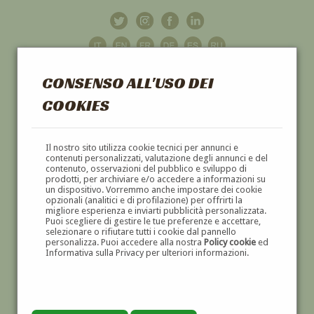
CONSENSO ALL'USO DEI
COOKIES
GALLERIA
D'ARTE
Il nostro sito utilizza cookie tecnici per annunci e
contenuti personalizzati, valutazione degli annunci e del
contenuto, osservazioni del pubblico e sviluppo di
DIPINTI E SCULTURE '800 E '900
prodotti, per archiviare e/o accedere a informazioni su
un dispositivo. Vorremmo anche impostare dei cookie
opzionali (analitici e di profilazione) per offrirti la
migliore esperienza e inviarti pubblicità personalizzata.
Puoi scegliere di gestire le tue preferenze e accettare,
selezionare o rifiutare tutti i cookie dal pannello
personalizza. Puoi accedere alla nostra
Policy cookie
ed
Informativa sulla Privacy per ulteriori informazioni.