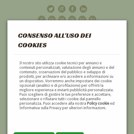
CONSENSO ALL'USO DEI
COOKIES
GALLERIA
D'ARTE
Il nostro sito utilizza cookie tecnici per annunci e
contenuti personalizzati, valutazione degli annunci e del
contenuto, osservazioni del pubblico e sviluppo di
DIPINTI E SCULTURE '800 E '900
prodotti, per archiviare e/o accedere a informazioni su
un dispositivo. Vorremmo anche impostare dei cookie
opzionali (analitici e di profilazione) per offrirti la
migliore esperienza e inviarti pubblicità personalizzata.
Puoi scegliere di gestire le tue preferenze e accettare,
selezionare o rifiutare tutti i cookie dal pannello
personalizza. Puoi accedere alla nostra
Policy cookie
ed
Informativa sulla Privacy per ulteriori informazioni.