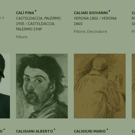
CALÌ PINA
CALIARI GIOVANNI
C
 ?
CASTELDACCIA, PALERMO
VERONA 1802 / VERONA
R
1905 / CASTELDACCIA,
1860
S
PALERMO 1949
Pittore, Decoratore
Pi
Pittore
RO
CALIGIANI ALBERTO
CALIGIURI MARIO
C