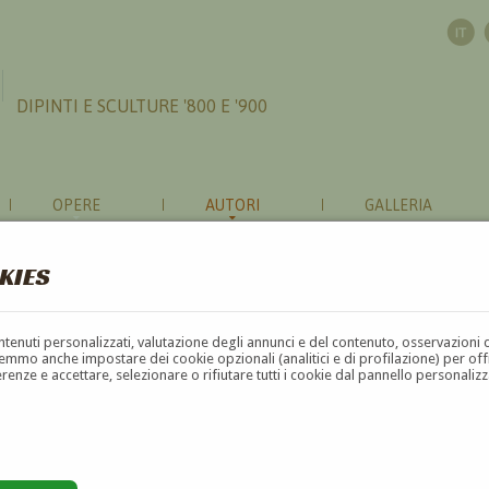
DIPINTI E SCULTURE '800 E '900
OPERE
AUTORI
GALLERIA
KIES
contenuti personalizzati, valutazione degli annunci e del contenuto, osservazioni 
mmo anche impostare dei cookie opzionali (analitici e di profilazione) per offrir
erenze e accettare, selezionare o rifiutare tutti i cookie dal pannello personali
G
H
I
J
K
L
M
N
O
P
Q
R
S
T
U