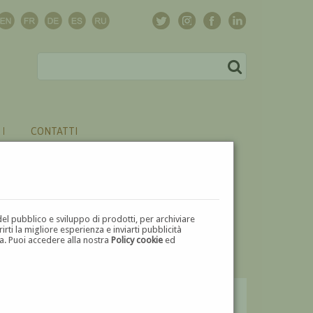
CONTATTI
del pubblico e sviluppo di prodotti, per archiviare
ti la migliore esperienza e inviarti pubblicità
zza. Puoi accedere alla nostra
Policy cookie
ed
V
W
X
Y
Z
⬅