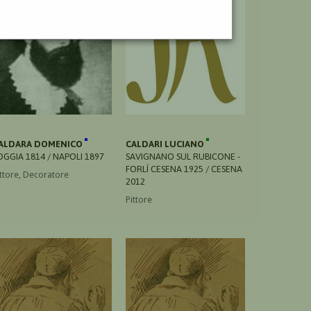
ALDARA DOMENICO
CALDARI LUCIANO
OGGIA 1814 / NAPOLI 1897
SAVIGNANO SUL RUBICONE -
FORLÌ CESENA 1925 / CESENA
ittore, Decoratore
2012
Pittore