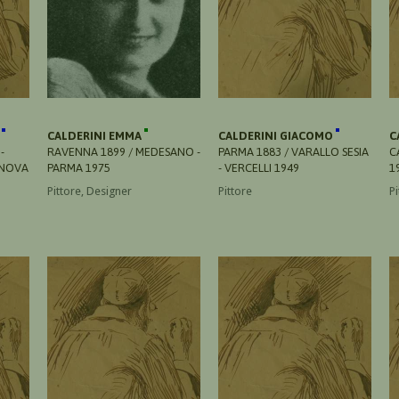
O
CALDERINI EMMA
CALDERINI GIACOMO
C
-
RAVENNA 1899 / MEDESANO -
PARMA 1883 / VARALLO SESIA
C
ENOVA
PARMA 1975
- VERCELLI 1949
1
Pittore, Designer
Pittore
Pi