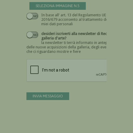
SELEZIONA IMMAGINE N.5
In base all' art. 13 del Regolamento UE n.
Devi dare il consenso
2016/679 acconsento al trattamento dei
miei dati personali
desideri iscriverti alla newsletter di Recta
galleria d'arte?
la newsletter ti terrà informato in anteprima
delle nuove acquisizioni della galleria, degli eventi
che ci riguardano mostre e fiere
Devi confermare di essere umano
INVIA MESSAGGIO