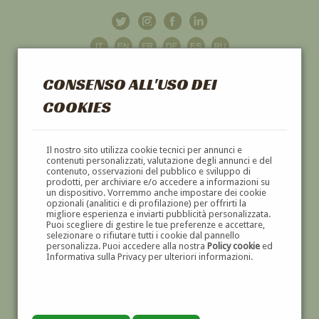
CONSENSO ALL'USO DEI
COOKIES
GALLERIA
D'ARTE
Il nostro sito utilizza cookie tecnici per annunci e
contenuti personalizzati, valutazione degli annunci e del
contenuto, osservazioni del pubblico e sviluppo di
DIPINTI E SCULTURE '800 E '900
prodotti, per archiviare e/o accedere a informazioni su
un dispositivo. Vorremmo anche impostare dei cookie
opzionali (analitici e di profilazione) per offrirti la
migliore esperienza e inviarti pubblicità personalizzata.
Puoi scegliere di gestire le tue preferenze e accettare,
selezionare o rifiutare tutti i cookie dal pannello
personalizza. Puoi accedere alla nostra
Policy cookie
ed
Informativa sulla Privacy per ulteriori informazioni.