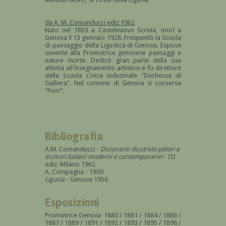
da A. M. Comanducci ediz 1962
Nato nel 1853 a Castelnuovo Scrivia, morì a
Genova il 13 gennaio 1928. Frequentò la Scuola
di paesaggio della Ligustica di Genova. Espose
sovente alla Promotrice genovese paesaggi e
nature morte. Dedicò gran parte della sua
attività all'insegnamento artistico e fu direttore
della Scuola Civica industriale "Duchessa di
Galliera". Nel comune di Genova si conserva
"Fiori".
Bibliografia
A.M. Comanducci -
Dizionario illustrato pittori e
incisori italiani moderni e contemporanei
- III
ediz. Milano 1962
A. Compagna - 1930
Liguria
- Genova 1956
Esposizioni
Promotrice Genova 1880 / 1881 / 1884 / 1886 /
1887 / 1889 / 1891 / 1892 / 1893 / 1895 / 1896 /