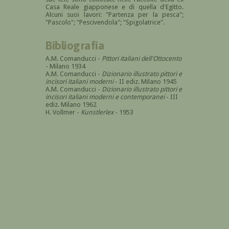
Casa Reale giapponese e di quella d'Egitto.
Alcuni suoi lavori: "Partenza per la pesca";
"Pascolo"; "Pescivendola"; "Spigolatrice".
Bibliografia
A.M. Comanducci -
Pittori italiani dell'Ottocento
- Milano 1934
A.M. Comanducci -
Dizionario illustrato pittori e
incisori italiani moderni
- II ediz. Milano 1945
A.M. Comanducci -
Dizionario illustrato pittori e
incisori italiani moderni e contemporanei
- III
ediz. Milano 1962
H. Vollmer -
Kunstlerlex
- 1953