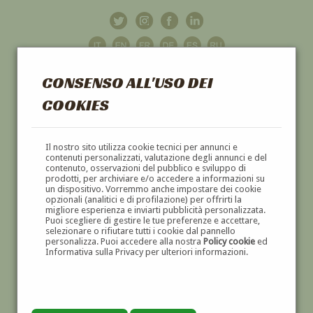
CONSENSO ALL'USO DEI
COOKIES
GALLERIA
D'ARTE
Il nostro sito utilizza cookie tecnici per annunci e
contenuti personalizzati, valutazione degli annunci e del
contenuto, osservazioni del pubblico e sviluppo di
DIPINTI E SCULTURE '800 E '900
prodotti, per archiviare e/o accedere a informazioni su
un dispositivo. Vorremmo anche impostare dei cookie
opzionali (analitici e di profilazione) per offrirti la
migliore esperienza e inviarti pubblicità personalizzata.
Puoi scegliere di gestire le tue preferenze e accettare,
selezionare o rifiutare tutti i cookie dal pannello
personalizza. Puoi accedere alla nostra
Policy cookie
ed
Informativa sulla Privacy per ulteriori informazioni.