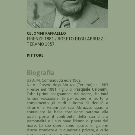
CELOMMI RAFFAELLO
FIRENZE 1881 / ROSETO DEGLI ABRUZZI -
TERAMO 1957
PITTORE
Biografia
da A. M. Comanducci ediz 1962
Nato a
Roseto degli Abruzzi (Teramo) nel 1883
Firenze nel 1881, figlio di
Pasquale Celommi
.
Ebbe i primi insegnamenti dal padre, che intuì
la sua vocazione. Si perfezionò e portò a
compimento gli studi a Roma. Si dedicò a
ritrarre le visioni del suo Abruzzo, quasi a
continuare la bella tradizione paterna alla
quale portò il contributo della sua chiara
personalità e il suo sano lirismo di poeta del
mare. Le sue opere sono sparse in gallerie
d'arte straniere e in quadrerie private, e varie
sue tele sono collocate nelle raccolte della ex