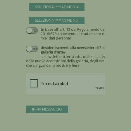
SELEZIONA IMMAGINE N.4
SELEZIONA IMMAGINE N.5
In base all' art. 13 del Regolamento UE n.
Devi dare il consenso
2016/679 acconsento al trattamento dei
miei dati personali
desideri iscriverti alla newsletter di Recta
galleria d'arte?
la newsletter ti terrà informato in anteprima
delle nuove acquisizioni della galleria, degli eventi
che ci riguardano mostre e fiere
Devi confermare di essere umano
INVIA MESSAGGIO