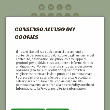
CONSENSO ALL'USO DEI
COOKIES
GALLERIA
D'ARTE
Il nostro sito utilizza cookie tecnici per annunci e
contenuti personalizzati, valutazione degli annunci e del
contenuto, osservazioni del pubblico e sviluppo di
DIPINTI E SCULTURE '800 E '900
prodotti, per archiviare e/o accedere a informazioni su
un dispositivo. Vorremmo anche impostare dei cookie
opzionali (analitici e di profilazione) per offrirti la
migliore esperienza e inviarti pubblicità personalizzata.
Puoi scegliere di gestire le tue preferenze e accettare,
selezionare o rifiutare tutti i cookie dal pannello
personalizza. Puoi accedere alla nostra
Policy cookie
ed
Informativa sulla Privacy per ulteriori informazioni.