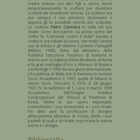
madre vedova con altri figli a carico, lasciò
temporaneamente la scultura per diventare
orchestrale (trombone tenore). La scultura era
pur sempre il suo pensiero dominante e
appena gli fu possibile ritornò allo scalpello.
Lo scultore
Pietro Canonica
lo volle nel suo
studio come sbozzatore. La prima opera del
Cellini fu "L'Umanità contro il male" iniziata e
svolta in ore rubate al sonno, che rivelò l'anima
sua di artista e gli ottenne il premio Fumagalli
(Milano 1906). Ebbe dal Ministero della
Pubblica Istruzione l'incarico di tradurla in
marmo per la Galleria d'Arte Moderna di Roma
e la gran medaglia d'oro a Monaco di Baviera
conferitagli il 1909 da una giuria internazionale.
L'Accademia di Belle Arti di Ravenna lo nominò
Socio Accademico il 1909, quella di Milano lo
elesse Socio Onorario il 1910. Il 24 giugno
1925 fu Accademico di S. Luca; il marzo 1939
Accademico dell'Insigne Artistica
Congregazione dei Virtuosi al Pantheon di
Roma. Molte le sue opere importanti,
notevolissimi i suoi monumenti e i suoi ritratti.
Per dieci anni fu professore di disegno
all'Accademia Albertina di Torino. Molti i suoi
pastelli di nudi e di ritratti; espressive le nature
morte e i disegni.
Bibliografia