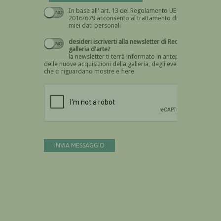
In base all' art. 13 del Regolamento UE n.
Devi dare il consenso
2016/679 acconsento al trattamento dei
miei dati personali
desideri iscriverti alla newsletter di Recta
galleria d'arte?
la newsletter ti terrà informato in anteprima
delle nuove acquisizioni della galleria, degli eventi
che ci riguardano mostre e fiere
Devi confermare di essere umano
INVIA MESSAGGIO