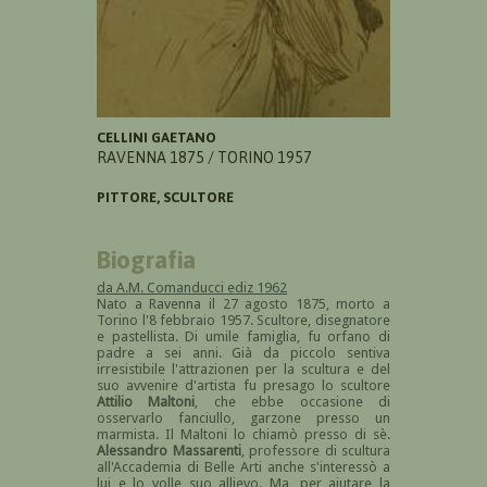
CELLINI GAETANO
RAVENNA 1875 / TORINO 1957
PITTORE, SCULTORE
Biografia
da A.M. Comanducci ediz 1962
Nato a Ravenna il 27 agosto 1875, morto a
Torino l'8 febbraio 1957. Scultore, disegnatore
e pastellista. Di umile famiglia, fu orfano di
padre a sei anni. Già da piccolo sentiva
irresistibile l'attrazionen per la scultura e del
suo avvenire d'artista fu presago lo scultore
Attilio Maltoni
, che ebbe occasione di
osservarlo fanciullo, garzone presso un
marmista. Il Maltoni lo chiamò presso di sè.
Alessandro Massarenti
, professore di scultura
all'Accademia di Belle Arti anche s'interessò a
lui e lo volle suo allievo. Ma, per aiutare la