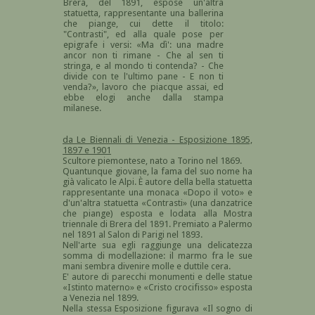
Brera, del 1891, espose un'altra
statuetta, rappresentante una ballerina
che piange, cui dette il titolo:
"Contrasti", ed alla quale pose per
epigrafe i versi: «Ma dì': una madre
ancor non ti rimane - Che al sen ti
stringa, e al mondo ti contenda? - Che
divide con te l'ultimo pane - E non ti
venda?», lavoro che piacque assai, ed
ebbe elogi anche dalla stampa
milanese.
da Le Biennali di Venezia - Esposizione 1895,
1897 e 1901
Scultore piemontese, nato a Torino nel 1869.
Quantunque giovane, la fama del suo nome ha
già valicato le Alpi. È autore della bella statuetta
rappresentante una monaca «Dopo il voto» e
d'un'altra statuetta «Contrasti» (una danzatrice
che piange) esposta e lodata alla Mostra
triennale di Brera del 1891. Premiato a Palermo
nel 1891 al Salon di Parigi nel 1893.
Nell'arte sua egli raggiunge una delicatezza
somma di modellazione: il marmo fra le sue
mani sembra divenire molle e duttile cera.
E' autore di parecchi monumenti e delle statue
«Istinto materno» e «Cristo crocifisso» esposta
a Venezia nel 1899.
Nella stessa Esposizione figurava «Il sogno di