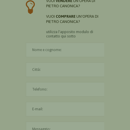
VUOI
VENDERE
UN'OPERA DI
PIETRO CANONICA?
VUOI
COMPRARE
UN'OPERA DI
PIETRO CANONICA?
utilizza l'apposito modulo di
contatto qui sotto
Il nome è obbligatorio
La città è obbligatoria
L'indirizzo mail non è valido
Il messaggio è obbligatorio