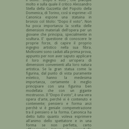
molto e sulla quale il critico Alessandro
Stella della Gazzetta del Popolo della
Domenica, di Torino, così si esprime: «Il
Canonica espone una statuina in
bronzo col titolo: "Dopo il voto". Non
ha poca importanza la scelta delle
dimensioni materiali dell'opera per un
giovane che principia, specialmente in
scultura. E' questione di conoscere le
proprie forze, di capire il proprio
ingegno artistico nella sua fibra.
Moltissimi sono caduti alla prima prova,
appunto per non aver saputo applicare
il loro ingegno ad un'opera di
dimensioni convenienti alla loro natura
artistica. Se la gran statua come la
figurina, dal punto di vista puramente
estetico, hanno la medesima
importanza, certamente è meglio
principiare con una figurina ben
modellata che con un gigante
mostruoso. Il "Dopo il voto", è una vera
opera d'arte, perché vi è contenuto e
contenente; pensiero e forma anzi
perchè vi è geniale compenetrazione
tra il pensiero e la forma. Canonica ha
detto tutto quanto voleva esprimere
all'animo dello spettatore e in una
forma se non perfetta, certo