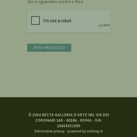
che ci riguardano mostre e fiere
Devi confermare di essere umano
INVIA MESSAGGIO
©
2026
RECTA GALLERIA D'ARTE SRL VIA DEI
CORONARI 140 - 00186 - ROMA - IVA:
10654351005
Informativa privacy
-
powered by netSnap.it