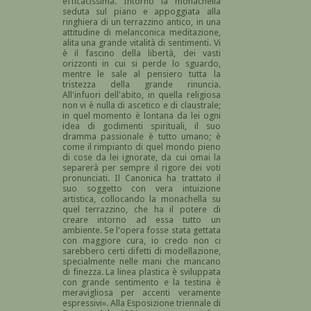
efficacissima. Intorno la monachella
seduta sul piano e appoggiata alla
ringhiera di un terrazzino antico, in una
attitudine di melanconica meditazione,
alita una grande vitalità di sentimenti. Vi
è il fascino della libertà, dei vasti
orizzonti in cui si perde lo sguardo,
mentre le sale al pensiero tutta la
tristezza della grande rinuncia.
All'infuori dell'abito, in quella religiosa
non vi è nulla di ascetico e di claustrale;
in quel momento è lontana da lei ogni
idea di godimenti spirituali, il suo
dramma passionale è tutto umano; è
come il rimpianto di quel mondo pieno
di cose da lei ignorate, da cui omai la
separerà per sempre il rigore dei voti
pronunciati. Il Canonica ha trattato il
suo soggetto con vera intuizione
artistica, collocando la monachella su
quel terrazzino, che ha il potere di
creare intorno ad essa tutto un
ambiente. Se l'opera fosse stata gettata
con maggiore cura, io credo non ci
sarebbero certi difetti di modellazione,
specialmente nelle mani che mancano
di finezza. La linea plastica è sviluppata
con grande sentimento e la testina è
meravigliosa per accenti veramente
espressivi». Alla Esposizione triennale di