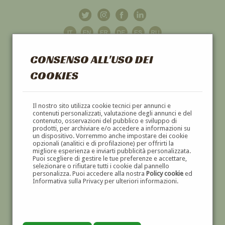
CONSENSO ALL'USO DEI
COOKIES
GALLERIA
D'ARTE
Il nostro sito utilizza cookie tecnici per annunci e
contenuti personalizzati, valutazione degli annunci e del
contenuto, osservazioni del pubblico e sviluppo di
DIPINTI E SCULTURE '800 E '900
prodotti, per archiviare e/o accedere a informazioni su
un dispositivo. Vorremmo anche impostare dei cookie
opzionali (analitici e di profilazione) per offrirti la
migliore esperienza e inviarti pubblicità personalizzata.
Puoi scegliere di gestire le tue preferenze e accettare,
selezionare o rifiutare tutti i cookie dal pannello
personalizza. Puoi accedere alla nostra
Policy cookie
ed
Informativa sulla Privacy per ulteriori informazioni.