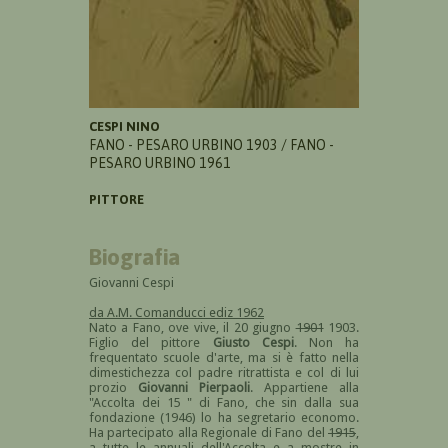
CESPI NINO
FANO - PESARO URBINO 1903 / FANO -
PESARO URBINO 1961
PITTORE
Biografia
Giovanni Cespi
da A.M. Comanducci ediz 1962
Nato a Fano, ove vive, il 20 giugno
1901
1903.
Figlio del pittore
Giusto Cespi
. Non ha
frequentato scuole d'arte, ma si è fatto nella
dimestichezza col padre ritrattista e col di lui
prozio
Giovanni Pierpaoli
. Appartiene alla
"Accolta dei 15 " di Fano, che sin dalla sua
fondazione (1946) lo ha segretario economo.
Ha partecipato alla Regionale di Fano del
1915
,
a tutte le annuali dell'Accolta e a mostre in