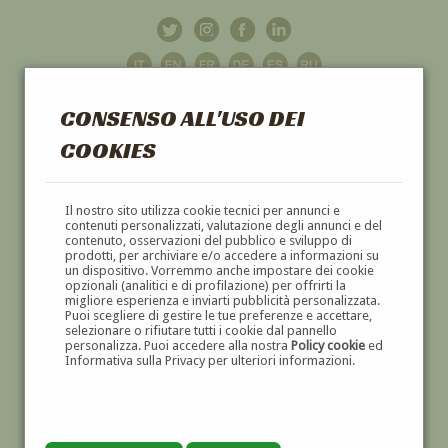
CONSENSO ALL'USO DEI
COOKIES
GALLERIA
D'ARTE
Il nostro sito utilizza cookie tecnici per annunci e
contenuti personalizzati, valutazione degli annunci e del
contenuto, osservazioni del pubblico e sviluppo di
DIPINTI E SCULTURE '800 E '900
prodotti, per archiviare e/o accedere a informazioni su
un dispositivo. Vorremmo anche impostare dei cookie
opzionali (analitici e di profilazione) per offrirti la
migliore esperienza e inviarti pubblicità personalizzata.
Puoi scegliere di gestire le tue preferenze e accettare,
selezionare o rifiutare tutti i cookie dal pannello
personalizza. Puoi accedere alla nostra
Policy cookie
ed
Informativa sulla Privacy per ulteriori informazioni.