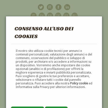
CONSENSO ALL'USO DEI
COOKIES
GALLERIA
D'ARTE
Il nostro sito utilizza cookie tecnici per annunci e
contenuti personalizzati, valutazione degli annunci e del
contenuto, osservazioni del pubblico e sviluppo di
DIPINTI E SCULTURE '800 E '900
prodotti, per archiviare e/o accedere a informazioni su
un dispositivo. Vorremmo anche impostare dei cookie
opzionali (analitici e di profilazione) per offrirti la
migliore esperienza e inviarti pubblicità personalizzata.
Puoi scegliere di gestire le tue preferenze e accettare,
selezionare o rifiutare tutti i cookie dal pannello
personalizza. Puoi accedere alla nostra
Policy cookie
ed
Informativa sulla Privacy per ulteriori informazioni.