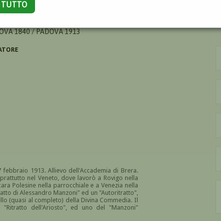
A TUTTO
OVA 1840 / PADOVA 1913
ATORE
febbraio 1913. Allievo dell'Accademia di Brera.
prattutto nel Veneto, dove lavorò a Rovigo nella
cara Polesine nella parrocchiale e a Venezia nella
tratto di Alessandro Manzoni" ed un "Autoritratto",
ello (quasi al completo) della Divina Commedia. Il
"Ritratto dell'Ariosto", ed uno del "Manzoni"