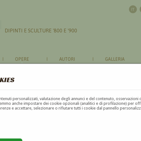
DIPINTI E SCULTURE '800 E '900
OPERE
AUTORI
GALLERIA
KIES
contenuti personalizzati, valutazione degli annunci e del contenuto, osservazioni 
mmo anche impostare dei cookie opzionali (analitici e di profilazione) per offrir
erenze e accettare, selezionare o rifiutare tutti i cookie dal pannello personali