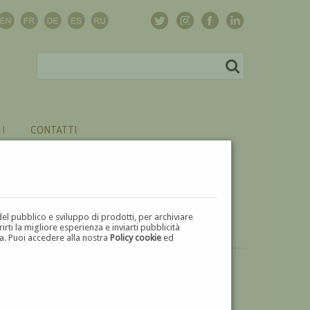
CONTATTI
del pubblico e sviluppo di prodotti, per archiviare
ti la migliore esperienza e inviarti pubblicità
zza. Puoi accedere alla nostra
Policy cookie
ed
VUOI
VENDERE
UN'OPERA DI RICCARDO CESSI?