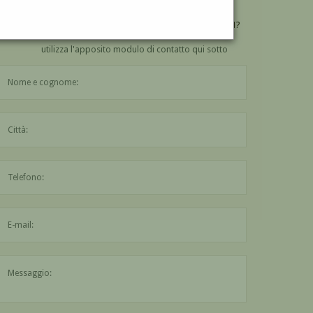
VUOI
COMPRARE
UN'OPERA DI RICCARDO CESSI?
utilizza l'apposito modulo di contatto qui sotto
Il nome è obbligatorio
La città è obbligatoria
L'indirizzo mail non è valido
Il messaggio è obbligatorio