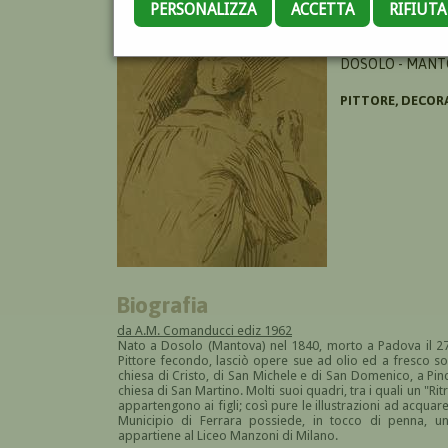
PERSONALIZZA
ACCETTA
RIFIUT
CESSI RICCARDO
DOSOLO - MANT
PITTORE, DECOR
Biografia
da A.M. Comanducci ediz 1962
Nato a Dosolo (Mantova) nel 1840, morto a Padova il 27 
Pittore fecondo, lasciò opere sue ad olio ed a fresco so
chiesa di Cristo, di San Michele e di San Domenico, a Pin
chiesa di San Martino. Molti suoi quadri, tra i quali un "Ri
appartengono ai figli; così pure le illustrazioni ad acquar
Municipio di Ferrara possiede, in tocco di penna, un 
appartiene al Liceo Manzoni di Milano.