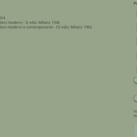
P
934
aliani moderni
- II ediz. Milano 1945
italiani moderni e contemporanei
- III ediz. Milano 1962
nu
m