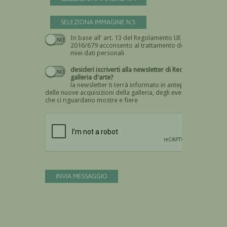
SELEZIONA IMMAGINE N.5
In base all' art. 13 del Regolamento UE n.
Devi dare il consenso
2016/679 acconsento al trattamento dei
miei dati personali
desideri iscriverti alla newsletter di Recta
galleria d'arte?
la newsletter ti terrà informato in anteprima
delle nuove acquisizioni della galleria, degli eventi
che ci riguardano mostre e fiere
Devi confermare di essere umano
INVIA MESSAGGIO