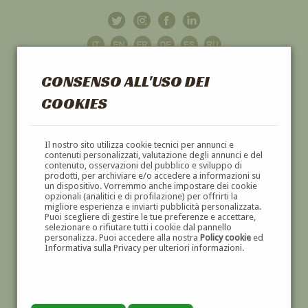
CONSENSO ALL'USO DEI
COOKIES
GALLERIA
D'ARTE
Il nostro sito utilizza cookie tecnici per annunci e
contenuti personalizzati, valutazione degli annunci e del
contenuto, osservazioni del pubblico e sviluppo di
DIPINTI E SCULTURE '800 E '900
prodotti, per archiviare e/o accedere a informazioni su
un dispositivo. Vorremmo anche impostare dei cookie
opzionali (analitici e di profilazione) per offrirti la
migliore esperienza e inviarti pubblicità personalizzata.
Puoi scegliere di gestire le tue preferenze e accettare,
selezionare o rifiutare tutti i cookie dal pannello
personalizza. Puoi accedere alla nostra
Policy cookie
ed
Informativa sulla Privacy per ulteriori informazioni.