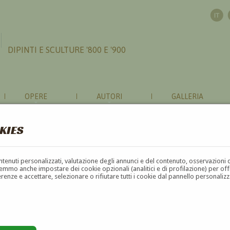
DIPINTI E SCULTURE '800 E '900
OPERE
AUTORI
GALLERIA
KIES
contenuti personalizzati, valutazione degli annunci e del contenuto, osservazioni 
mmo anche impostare dei cookie opzionali (analitici e di profilazione) per offrir
erenze e accettare, selezionare o rifiutare tutti i cookie dal pannello personali
G
H
I
J
K
L
M
N
O
P
Q
R
S
T
U