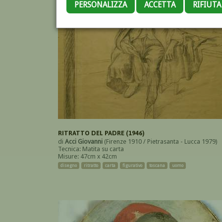
PERSONALIZZA
ACCETTA
RIFIUT
RITRATTO DEL PADRE (1946)
di
Acci Giovanni
(Firenze 1910 / Pietrasanta - Lucca 1979)
Tecnica: Matita su carta
Misure: 47cm x 42cm
disegno
ritratto
carta
figurativo
toscana
uomo