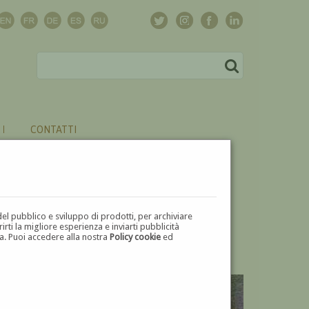
CONTATTI
del pubblico e sviluppo di prodotti, per archiviare
ti la migliore esperienza e inviarti pubblicità
zza. Puoi accedere alla nostra
Policy cookie
ed
V
W
X
Y
Z
⬅