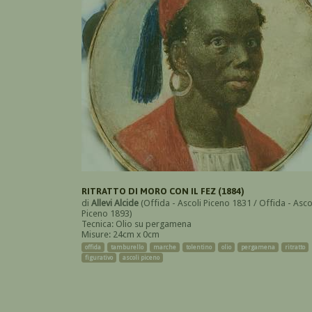
RITRATTO DI MORO CON IL FEZ (1884)
di
Allevi Alcide
(Offida - Ascoli Piceno 1831 / Offida - Asco
Piceno 1893)
Tecnica: Olio su pergamena
Misure: 24cm x 0cm
offida
tamburello
marche
tolentino
olio
pergamena
ritratto
figurativo
ascoli piceno