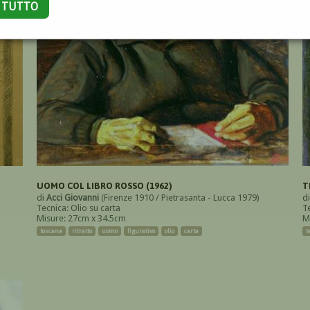
A TUTTO
UOMO COL LIBRO ROSSO (1962)
T
di
Acci Giovanni
(Firenze 1910 / Pietrasanta - Lucca 1979)
d
Tecnica: Olio su carta
Te
Misure: 27cm x 34.5cm
M
toscana
ritratto
uomo
figurativo
olio
carta
t