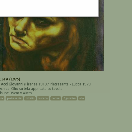
ESTA (1975)
i
Acci Giovanni
(Firenze 1910 / Pietrasanta - Lucca 1979)
cnica: Olio su tela applicata su tavola
isure: 35cm x 40cm
ela
pietrasanta
ritratto
toscana
donna
figurativo
olio