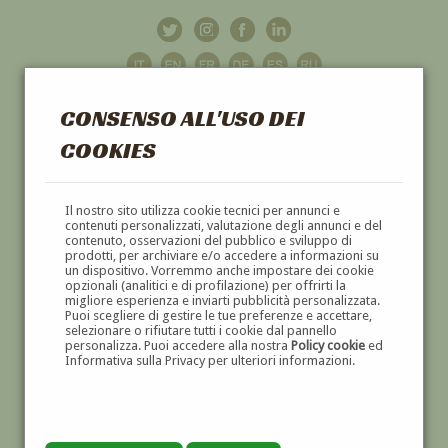
CONSENSO ALL'USO DEI
COOKIES
GALLERIA
D'ARTE
Il nostro sito utilizza cookie tecnici per annunci e
contenuti personalizzati, valutazione degli annunci e del
contenuto, osservazioni del pubblico e sviluppo di
DIPINTI E SCULTURE '800 E '900
prodotti, per archiviare e/o accedere a informazioni su
un dispositivo. Vorremmo anche impostare dei cookie
opzionali (analitici e di profilazione) per offrirti la
migliore esperienza e inviarti pubblicità personalizzata.
Puoi scegliere di gestire le tue preferenze e accettare,
selezionare o rifiutare tutti i cookie dal pannello
personalizza. Puoi accedere alla nostra
Policy cookie
ed
Informativa sulla Privacy per ulteriori informazioni.