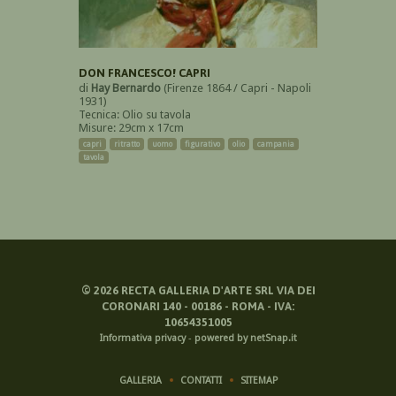
DON FRANCESCO! CAPRI
di
Hay Bernardo
(Firenze 1864 / Capri - Napoli
1931)
Tecnica: Olio su tavola
Misure: 29cm x 17cm
capri
ritratto
uomo
figurativo
olio
campania
tavola
©
2026
RECTA GALLERIA D'ARTE SRL VIA DEI
CORONARI 140 - 00186 - ROMA - IVA:
10654351005
Informativa privacy
-
powered by netSnap.it
GALLERIA
CONTATTI
SITEMAP