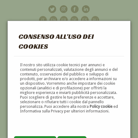
CONSENSO ALL'USO DEI
COOKIES
GALLERIA
D'ARTE
Il nostro sito utilizza cookie tecnici per annunci e
contenuti personalizzati, valutazione degli annunci e del
contenuto, osservazioni del pubblico e sviluppo di
DIPINTI E SCULTURE '800 E '900
prodotti, per archiviare e/o accedere a informazioni su
un dispositivo. Vorremmo anche impostare dei cookie
opzionali (analitici e di profilazione) per offrirti la
migliore esperienza e inviarti pubblicità personalizzata.
Puoi scegliere di gestire le tue preferenze e accettare,
selezionare o rifiutare tutti i cookie dal pannello
personalizza. Puoi accedere alla nostra
Policy cookie
ed
Informativa sulla Privacy per ulteriori informazioni.