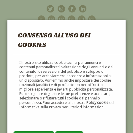
CONSENSO ALL'USO DEI
COOKIES
GALLERIA
D'ARTE
Il nostro sito utilizza cookie tecnici per annunci e
contenuti personalizzati, valutazione degli annunci e del
contenuto, osservazioni del pubblico e sviluppo di
DIPINTI E SCULTURE '800 E '900
prodotti, per archiviare e/o accedere a informazioni su
un dispositivo. Vorremmo anche impostare dei cookie
opzionali (analitici e di profilazione) per offrirti la
migliore esperienza e inviarti pubblicità personalizzata.
Puoi scegliere di gestire le tue preferenze e accettare,
selezionare o rifiutare tutti i cookie dal pannello
personalizza. Puoi accedere alla nostra
Policy cookie
ed
Informativa sulla Privacy per ulteriori informazioni.