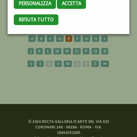
PERSONALIZZA
ACCETTA
RITRATTO
RIFIUTA TUTTO
A
B
C
D
E
F
G
H
I
J
K
L
M
N
O
P
Q
R
S
T
U
V
W
X
Y
Z
⬅
©
2026
RECTA GALLERIA D'ARTE SRL VIA DEI
CORONARI 140 - 00186 - ROMA - IVA:
10654351005