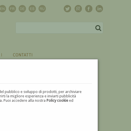
CONTATTI
del pubblico e sviluppo di prodotti, per archiviare
ti la migliore esperienza e inviarti pubblicità
zza. Puoi accedere alla nostra
Policy cookie
ed
V
W
X
Y
Z
⬅