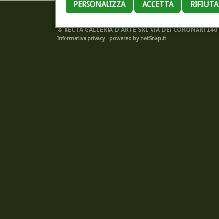
PERSONALIZZA
ACCETTA
RIFIUT
©
RECTA GALLERIA D'ARTE SRL VIA DEI CORONARI 140 -
Informativa privacy
-
powered by netSnap.it