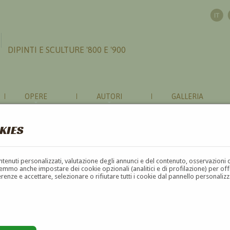
DIPINTI E SCULTURE '800 E '900
OPERE
AUTORI
GALLERIA
KIES
contenuti personalizzati, valutazione degli annunci e del contenuto, osservazioni 
mmo anche impostare dei cookie opzionali (analitici e di profilazione) per offrir
erenze e accettare, selezionare o rifiutare tutti i cookie dal pannello personali
G
H
I
J
K
L
M
N
O
P
Q
R
S
T
U