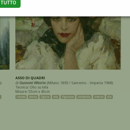
A TUTTO
ASSO DI QUADRI
)
di
Gussoni Vittorio
(Milano 1893 / Sanremo - Imperia 1968)
Tecnica: Olio su tela
Misure: 55cm x 45cm
ritratto
donna
liguria
tela
figurativo
lombardia
interno
olio