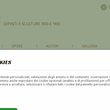
DIPINTI E SCULTURE '800 E '900
OPERE
AUTORI
GALLERIA
KIES
contenuti personalizzati, valutazione degli annunci e del contenuto, osservazioni 
mmo anche impostare dei cookie opzionali (analitici e di profilazione) per offrir
erenze e accettare, selezionare o rifiutare tutti i cookie dal pannello personali
G
H
I
J
K
L
M
N
O
P
Q
R
S
T
U