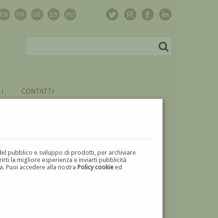
CONTATTI
del pubblico e sviluppo di prodotti, per archiviare
ti la migliore esperienza e inviarti pubblicità
zza. Puoi accedere alla nostra
Policy cookie
ed
V
W
X
Y
Z
⬅