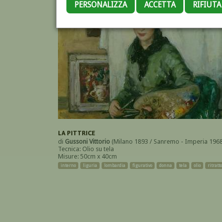
PERSONALIZZA
ACCETTA
RIFIUT
LA PITTRICE
di
Gussoni Vittorio
(Milano 1893 / Sanremo - Imperia 1968
Tecnica: Olio su tela
Misure: 50cm x 40cm
interno
liguria
lombardia
figurativo
donna
tela
olio
ritratto