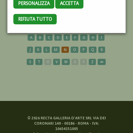
PERSONALIZZA
ACCETTA
RITRATTO
RIFIUTA TUTTO
A
B
C
D
E
F
G
H
I
J
K
L
M
N
O
P
Q
R
S
T
U
V
W
X
Y
Z
⬅
©
2026
RECTA GALLERIA D'ARTE SRL VIA DEI
CORONARI 140 - 00186 - ROMA - IVA:
10654351005