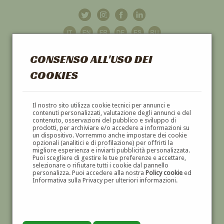
CONSENSO ALL'USO DEI
COOKIES
GALLERIA
D'ARTE
Il nostro sito utilizza cookie tecnici per annunci e
contenuti personalizzati, valutazione degli annunci e del
contenuto, osservazioni del pubblico e sviluppo di
DIPINTI E SCULTURE '800 E '900
prodotti, per archiviare e/o accedere a informazioni su
un dispositivo. Vorremmo anche impostare dei cookie
opzionali (analitici e di profilazione) per offrirti la
migliore esperienza e inviarti pubblicità personalizzata.
Puoi scegliere di gestire le tue preferenze e accettare,
selezionare o rifiutare tutti i cookie dal pannello
personalizza. Puoi accedere alla nostra
Policy cookie
ed
Informativa sulla Privacy per ulteriori informazioni.