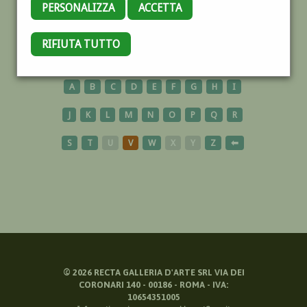
PERSONALIZZA
ACCETTA
COLONNA
RIFIUTA TUTTO
A
B
C
D
E
F
G
H
I
J
K
L
M
N
O
P
Q
R
S
T
U
V
W
X
Y
Z
⬅
©
2026
RECTA GALLERIA D'ARTE SRL VIA DEI
CORONARI 140 - 00186 - ROMA - IVA:
10654351005