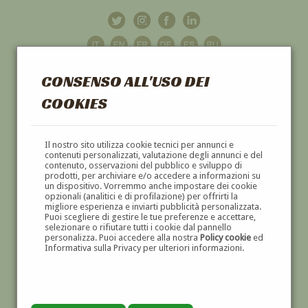
CONSENSO ALL'USO DEI
COOKIES
GALLERIA
D'ARTE
Il nostro sito utilizza cookie tecnici per annunci e
contenuti personalizzati, valutazione degli annunci e del
contenuto, osservazioni del pubblico e sviluppo di
DIPINTI E SCULTURE '800 E '900
prodotti, per archiviare e/o accedere a informazioni su
un dispositivo. Vorremmo anche impostare dei cookie
opzionali (analitici e di profilazione) per offrirti la
migliore esperienza e inviarti pubblicità personalizzata.
Puoi scegliere di gestire le tue preferenze e accettare,
selezionare o rifiutare tutti i cookie dal pannello
personalizza. Puoi accedere alla nostra
Policy cookie
ed
Informativa sulla Privacy per ulteriori informazioni.