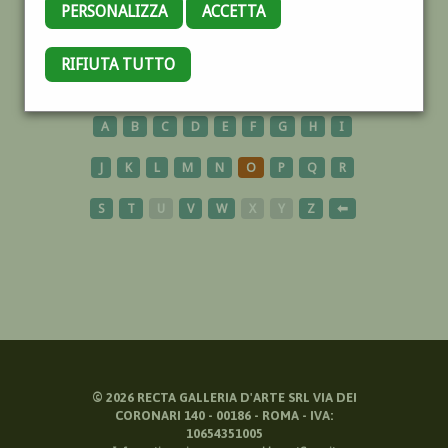
PERSONALIZZA
ACCETTA
COLONNA
RIFIUTA TUTTO
A
B
C
D
E
F
G
H
I
J
K
L
M
N
O
P
Q
R
S
T
U
V
W
X
Y
Z
⬅
©
2026
RECTA GALLERIA D'ARTE SRL VIA DEI
CORONARI 140 - 00186 - ROMA - IVA:
10654351005