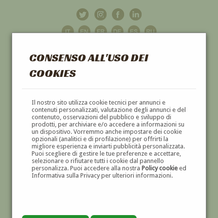
CONSENSO ALL'USO DEI
COOKIES
GALLERIA
D'ARTE
Il nostro sito utilizza cookie tecnici per annunci e
contenuti personalizzati, valutazione degli annunci e del
contenuto, osservazioni del pubblico e sviluppo di
DIPINTI E SCULTURE '800 E '900
prodotti, per archiviare e/o accedere a informazioni su
un dispositivo. Vorremmo anche impostare dei cookie
opzionali (analitici e di profilazione) per offrirti la
migliore esperienza e inviarti pubblicità personalizzata.
Puoi scegliere di gestire le tue preferenze e accettare,
selezionare o rifiutare tutti i cookie dal pannello
personalizza. Puoi accedere alla nostra
Policy cookie
ed
Informativa sulla Privacy per ulteriori informazioni.