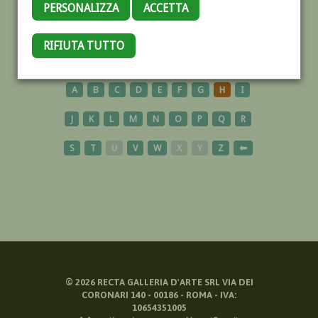
PERSONALIZZA
ACCETTA
COLONNA
RIFIUTA TUTTO
A
B
C
D
E
F
G
H
I
J
K
L
M
N
O
P
Q
R
S
T
U
V
W
X
Y
Z
⬅
©
2026
RECTA GALLERIA D'ARTE SRL VIA DEI
CORONARI 140 - 00186 - ROMA - IVA:
10654351005