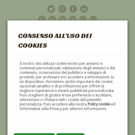
CONSENSO ALL'USO DEI
COOKIES
GALLERIA
D'ARTE
Il nostro sito utilizza cookie tecnici per annunci e
contenuti personalizzati, valutazione degli annunci e del
contenuto, osservazioni del pubblico e sviluppo di
DIPINTI E SCULTURE '800 E '900
prodotti, per archiviare e/o accedere a informazioni su
un dispositivo. Vorremmo anche impostare dei cookie
opzionali (analitici e di profilazione) per offrirti la
migliore esperienza e inviarti pubblicità personalizzata.
Puoi scegliere di gestire le tue preferenze e accettare,
selezionare o rifiutare tutti i cookie dal pannello
personalizza. Puoi accedere alla nostra
Policy cookie
ed
Informativa sulla Privacy per ulteriori informazioni.