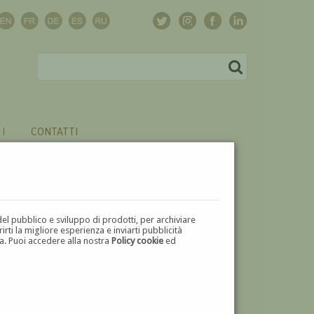
CONTATTI
del pubblico e sviluppo di prodotti, per archiviare
ti la migliore esperienza e inviarti pubblicità
zza. Puoi accedere alla nostra
Policy cookie
ed
V
W
X
Y
Z
⬅