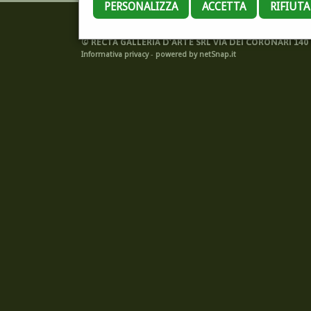
PERSONALIZZA
ACCETTA
RIFIUT
©
RECTA GALLERIA D'ARTE SRL VIA DEI CORONARI 140 -
Informativa privacy
-
powered by netSnap.it