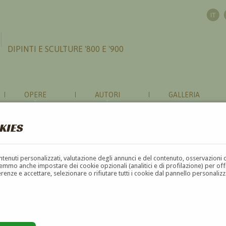
DIPINTI E SCULTURE '800 E '900
OPERE
AUTORI
GALLERIA
KIES
contenuti personalizzati, valutazione degli annunci e del contenuto, osservazioni 
mmo anche impostare dei cookie opzionali (analitici e di profilazione) per offrir
erenze e accettare, selezionare o rifiutare tutti i cookie dal pannello personali
G
H
I
J
K
L
M
N
O
P
Q
R
S
T
U