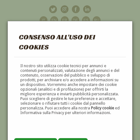
CONSENSO ALL'USO DEI
COOKIES
GALLERIA
D'ARTE
Il nostro sito utilizza cookie tecnici per annunci e
contenuti personalizzati, valutazione degli annunci e del
contenuto, osservazioni del pubblico e sviluppo di
DIPINTI E SCULTURE '800 E '900
prodotti, per archiviare e/o accedere a informazioni su
un dispositivo. Vorremmo anche impostare dei cookie
opzionali (analitici e di profilazione) per offrirti la
migliore esperienza e inviarti pubblicità personalizzata.
Puoi scegliere di gestire le tue preferenze e accettare,
selezionare o rifiutare tutti i cookie dal pannello
personalizza. Puoi accedere alla nostra
Policy cookie
ed
Informativa sulla Privacy per ulteriori informazioni.