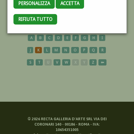
PERSONALIZZA
ACCETTA
COLONNA
RIFIUTA TUTTO
A
B
C
D
E
F
G
H
I
J
K
L
M
N
O
P
Q
R
S
T
U
V
W
X
Y
Z
⬅
©
2026
RECTA GALLERIA D'ARTE SRL VIA DEI
CORONARI 140 - 00186 - ROMA - IVA:
10654351005