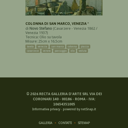
COLONNA DI SAN MARCO, VENEZIA *
di
Novo Stefano
(Cavarzere - Venezia 1862 /
Venezia 1937)
Tecnica: Olio su tavola
Misure: 25cm x 16.5cm
tavola
venezia
san marco
colonna
piazza
cavarzese
veneto
paesaggio
olio
veduta
©
2026
RECTA GALLERIA D'ARTE SRL VIA DEI
CORONARI 140 - 00186 - ROMA - IVA:
10654351005
Informativa privacy
-
powered by netSnap.it
GALLERIA
CONTATTI
SITEMAP