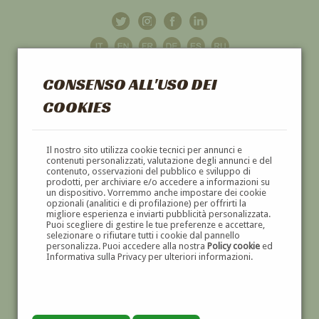
CONSENSO ALL'USO DEI
COOKIES
GALLERIA
D'ARTE
Il nostro sito utilizza cookie tecnici per annunci e
contenuti personalizzati, valutazione degli annunci e del
contenuto, osservazioni del pubblico e sviluppo di
DIPINTI E SCULTURE '800 E '900
prodotti, per archiviare e/o accedere a informazioni su
un dispositivo. Vorremmo anche impostare dei cookie
opzionali (analitici e di profilazione) per offrirti la
migliore esperienza e inviarti pubblicità personalizzata.
Puoi scegliere di gestire le tue preferenze e accettare,
selezionare o rifiutare tutti i cookie dal pannello
personalizza. Puoi accedere alla nostra
Policy cookie
ed
Informativa sulla Privacy per ulteriori informazioni.