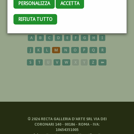
PERSONALIZZA
ACCETTA
COLONNA
RIFIUTA TUTTO
A
B
C
D
E
F
G
H
I
J
K
L
M
N
O
P
Q
R
S
T
U
V
W
X
Y
Z
⬅
©
2026
RECTA GALLERIA D'ARTE SRL VIA DEI
CORONARI 140 - 00186 - ROMA - IVA:
10654351005