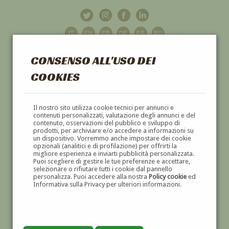
CONSENSO ALL'USO DEI
COOKIES
GALLERIA
D'ARTE
Il nostro sito utilizza cookie tecnici per annunci e
contenuti personalizzati, valutazione degli annunci e del
contenuto, osservazioni del pubblico e sviluppo di
DIPINTI E SCULTURE '800 E '900
prodotti, per archiviare e/o accedere a informazioni su
un dispositivo. Vorremmo anche impostare dei cookie
opzionali (analitici e di profilazione) per offrirti la
migliore esperienza e inviarti pubblicità personalizzata.
Puoi scegliere di gestire le tue preferenze e accettare,
selezionare o rifiutare tutti i cookie dal pannello
personalizza. Puoi accedere alla nostra
Policy cookie
ed
Informativa sulla Privacy per ulteriori informazioni.