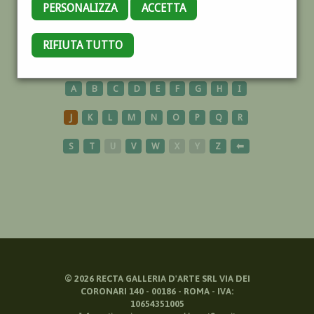
PERSONALIZZA
ACCETTA
COLONNA
RIFIUTA TUTTO
A
B
C
D
E
F
G
H
I
J
K
L
M
N
O
P
Q
R
S
T
U
V
W
X
Y
Z
⬅
©
2026
RECTA GALLERIA D'ARTE SRL VIA DEI
CORONARI 140 - 00186 - ROMA - IVA:
10654351005