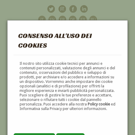
CONSENSO ALL'USO DEI
COOKIES
GALLERIA
D'ARTE
Il nostro sito utilizza cookie tecnici per annunci e
contenuti personalizzati, valutazione degli annunci e del
contenuto, osservazioni del pubblico e sviluppo di
DIPINTI E SCULTURE '800 E '900
prodotti, per archiviare e/o accedere a informazioni su
un dispositivo. Vorremmo anche impostare dei cookie
opzionali (analitici e di profilazione) per offrirti la
migliore esperienza e inviarti pubblicità personalizzata.
Puoi scegliere di gestire le tue preferenze e accettare,
selezionare o rifiutare tutti i cookie dal pannello
personalizza. Puoi accedere alla nostra
Policy cookie
ed
Informativa sulla Privacy per ulteriori informazioni.