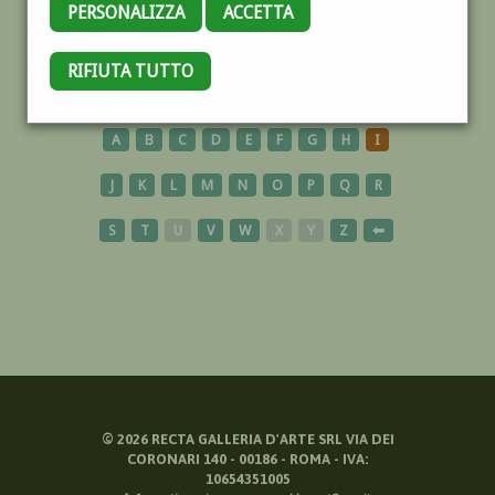
PERSONALIZZA
ACCETTA
COLONNA
RIFIUTA TUTTO
A
B
C
D
E
F
G
H
I
J
K
L
M
N
O
P
Q
R
S
T
U
V
W
X
Y
Z
⬅
©
2026
RECTA GALLERIA D'ARTE SRL VIA DEI
CORONARI 140 - 00186 - ROMA - IVA:
10654351005