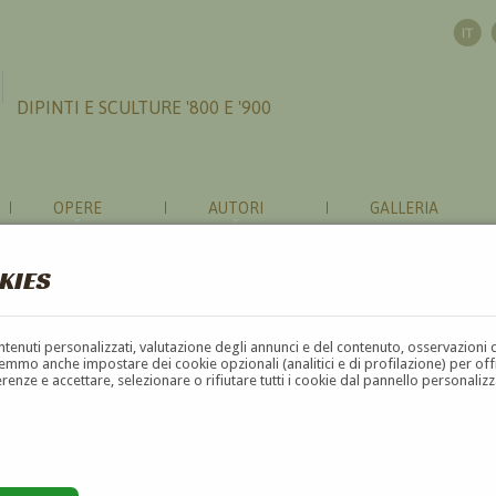
DIPINTI E SCULTURE '800 E '900
OPERE
AUTORI
GALLERIA
KIES
contenuti personalizzati, valutazione degli annunci e del contenuto, osservazioni 
mmo anche impostare dei cookie opzionali (analitici e di profilazione) per offrir
erenze e accettare, selezionare o rifiutare tutti i cookie dal pannello personali
G
H
I
J
K
L
M
N
O
P
Q
R
S
T
U