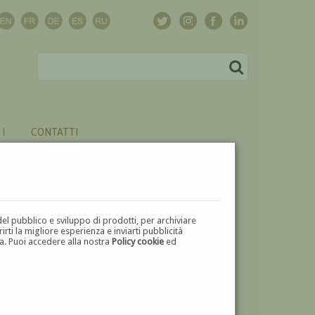
CONTATTI
del pubblico e sviluppo di prodotti, per archiviare
ti la migliore esperienza e inviarti pubblicità
zza. Puoi accedere alla nostra
Policy cookie
ed
V
W
X
Y
Z
⬅