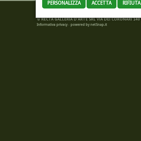
PERSONALIZZA
ACCETTA
RIFIUT
©
RECTA GALLERIA D'ARTE SRL VIA DEI CORONARI 140 -
Informativa privacy
-
powered by netSnap.it