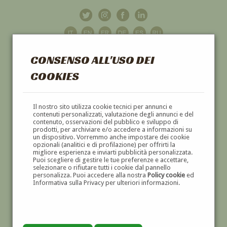
CONSENSO ALL'USO DEI
COOKIES
GALLERIA
D'ARTE
Il nostro sito utilizza cookie tecnici per annunci e
contenuti personalizzati, valutazione degli annunci e del
contenuto, osservazioni del pubblico e sviluppo di
DIPINTI E SCULTURE '800 E '900
prodotti, per archiviare e/o accedere a informazioni su
un dispositivo. Vorremmo anche impostare dei cookie
opzionali (analitici e di profilazione) per offrirti la
migliore esperienza e inviarti pubblicità personalizzata.
Puoi scegliere di gestire le tue preferenze e accettare,
selezionare o rifiutare tutti i cookie dal pannello
personalizza. Puoi accedere alla nostra
Policy cookie
ed
Informativa sulla Privacy per ulteriori informazioni.