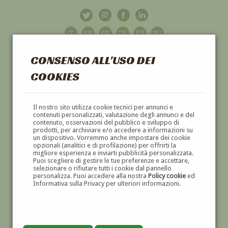
CONSENSO ALL'USO DEI
COOKIES
GALLERIA
D'ARTE
Il nostro sito utilizza cookie tecnici per annunci e
contenuti personalizzati, valutazione degli annunci e del
contenuto, osservazioni del pubblico e sviluppo di
DIPINTI E SCULTURE '800 E '900
prodotti, per archiviare e/o accedere a informazioni su
un dispositivo. Vorremmo anche impostare dei cookie
opzionali (analitici e di profilazione) per offrirti la
migliore esperienza e inviarti pubblicità personalizzata.
Puoi scegliere di gestire le tue preferenze e accettare,
selezionare o rifiutare tutti i cookie dal pannello
personalizza. Puoi accedere alla nostra
Policy cookie
ed
Informativa sulla Privacy per ulteriori informazioni.