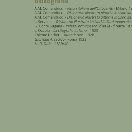
Bibliografia
A.M. Comanducci -
Pittori italiani dell'Ottocento
- Milano 1
A.M. Comanducci -
Dizionario illustrato pittori e incisori it
A.M. Comanducci -
Dizionario illustrato pittori e incisori 
L. Servolini -
Dizionario illustrato incisori italiani modern
G. Conte Sugana -
Palazzi principeschi d'italia
- firenze 18
L. Ozzola -
La Litografia italiana
- 1923
Thieme Becker -
Kunstlerlex
- 1928
Giornale Arcadico
- Roma 1932
La Pallade
- 1839/40