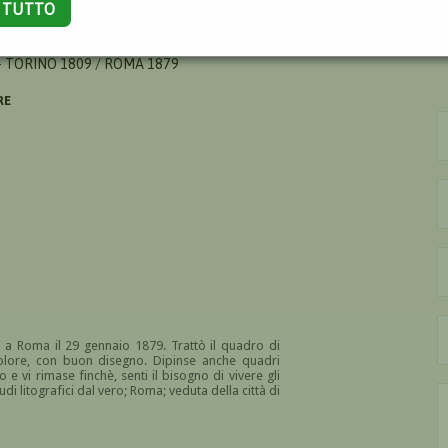
A TUTTO
IO
- TORINO 1809 / ROMA 1879
RE
 a Roma il 29 gennaio 1879. Trattò il quadro di
colore, con buon disegno. Dipinse anche quadri
e vi rimase finchè, senti il bisogno di vivere gli
tudi litografici dal vero; Roma; veduta della città di