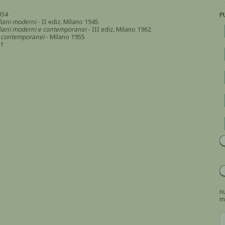
934
P
aliani moderni
- II ediz. Milano 1945
italiani moderni e contemporanei
- III ediz. Milano 1962
i e contemporanei
- Milano 1955
71
nu
m