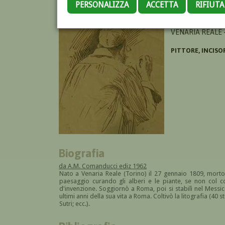
PERSONALIZZA
ACCETTA
RIFIUT
LANDESIO EUGEN
VENARIA REALE 
PITTORE, INCISO
Biografia
da A.M. Comanducci ediz 1962
Nato a Venaria Reale (Torino) il 27 gennaio 1809, morto
paesaggio curando gli alberi e le piante, se non col 
d'invenzione. Soggiornò a Roma, poi si stabilì nel Messico 
ultimi anni della sua vita a Roma. Coltivò la litografia (40 s
Sutri; ecc.).