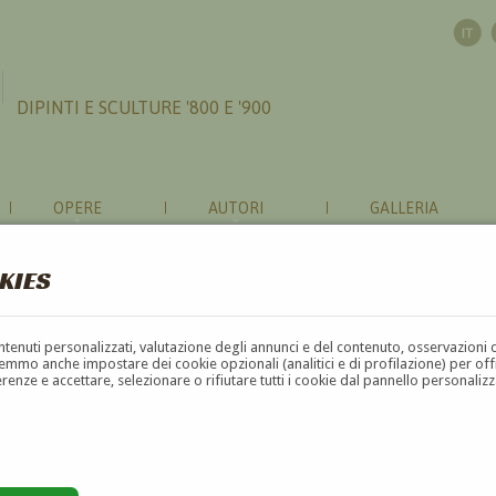
DIPINTI E SCULTURE '800 E '900
OPERE
AUTORI
GALLERIA
KIES
contenuti personalizzati, valutazione degli annunci e del contenuto, osservazioni 
mmo anche impostare dei cookie opzionali (analitici e di profilazione) per offrir
erenze e accettare, selezionare o rifiutare tutti i cookie dal pannello personali