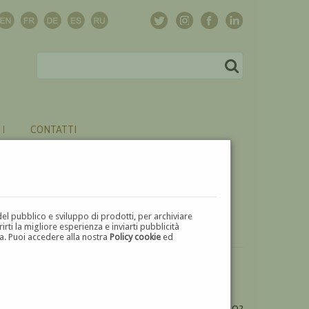
CONTATTI
del pubblico e sviluppo di prodotti, per archiviare
ti la migliore esperienza e inviarti pubblicità
zza. Puoi accedere alla nostra
Policy cookie
ed
VUOI
VENDERE
UN'OPERA DI EUGENIO LANDESIO?