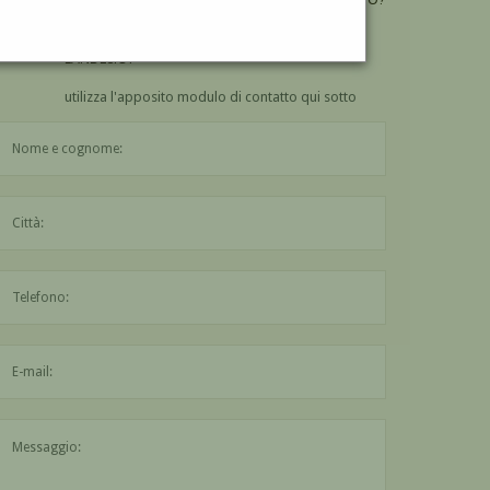
VUOI
COMPRARE
UN'OPERA DI EUGENIO
LANDESIO?
utilizza l'apposito modulo di contatto qui sotto
Il nome è obbligatorio
La città è obbligatoria
L'indirizzo mail non è valido
Il messaggio è obbligatorio