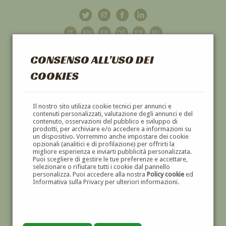
CONSENSO ALL'USO DEI
COOKIES
GALLERIA
D'ARTE
Il nostro sito utilizza cookie tecnici per annunci e
contenuti personalizzati, valutazione degli annunci e del
contenuto, osservazioni del pubblico e sviluppo di
DIPINTI E SCULTURE '800 E '900
prodotti, per archiviare e/o accedere a informazioni su
un dispositivo. Vorremmo anche impostare dei cookie
opzionali (analitici e di profilazione) per offrirti la
migliore esperienza e inviarti pubblicità personalizzata.
Puoi scegliere di gestire le tue preferenze e accettare,
selezionare o rifiutare tutti i cookie dal pannello
personalizza. Puoi accedere alla nostra
Policy cookie
ed
Informativa sulla Privacy per ulteriori informazioni.