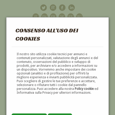
CONSENSO ALL'USO DEI
COOKIES
GALLERIA
D'ARTE
Il nostro sito utilizza cookie tecnici per annunci e
contenuti personalizzati, valutazione degli annunci e del
contenuto, osservazioni del pubblico e sviluppo di
DIPINTI E SCULTURE '800 E '900
prodotti, per archiviare e/o accedere a informazioni su
un dispositivo. Vorremmo anche impostare dei cookie
opzionali (analitici e di profilazione) per offrirti la
migliore esperienza e inviarti pubblicità personalizzata.
Puoi scegliere di gestire le tue preferenze e accettare,
selezionare o rifiutare tutti i cookie dal pannello
personalizza. Puoi accedere alla nostra
Policy cookie
ed
Informativa sulla Privacy per ulteriori informazioni.