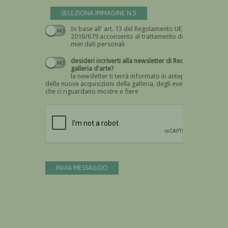
SELEZIONA IMMAGINE N.5
In base all' art. 13 del Regolamento UE n.
Devi dare il consenso
2016/679 acconsento al trattamento dei
miei dati personali
desideri iscriverti alla newsletter di Recta
galleria d'arte?
la newsletter ti terrà informato in anteprima
delle nuove acquisizioni della galleria, degli eventi
che ci riguardano mostre e fiere
Devi confermare di essere umano
INVIA MESSAGGIO