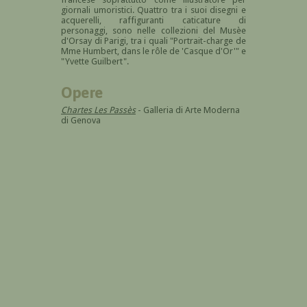
giornali umoristici. Quattro tra i suoi disegni e
acquerelli, raffiguranti caticature di
personaggi, sono nelle collezioni del Musèe
d'Orsay di Parigi, tra i quali "Portrait-charge de
Mme Humbert, dans le rôle de 'Casque d'Or'" e
"Yvette Guilbert".
Opere
Chartes Les Passès
- Galleria di Arte Moderna
di Genova