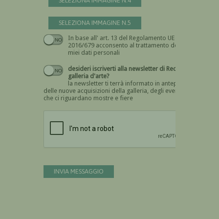
SELEZIONA IMMAGINE N.4
SELEZIONA IMMAGINE N.5
In base all' art. 13 del Regolamento UE n.
Devi dare il consenso
2016/679 acconsento al trattamento dei
miei dati personali
desideri iscriverti alla newsletter di Recta
galleria d'arte?
la newsletter ti terrà informato in anteprima
delle nuove acquisizioni della galleria, degli eventi
che ci riguardano mostre e fiere
Devi confermare di essere umano
INVIA MESSAGGIO