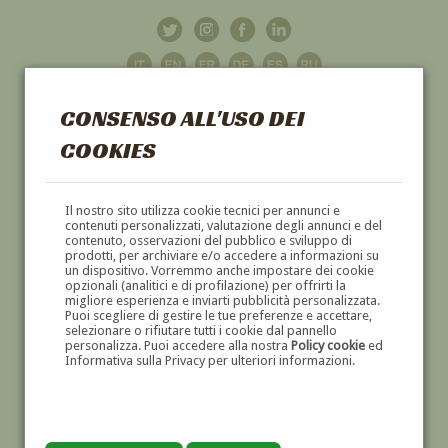
CONSENSO ALL'USO DEI
COOKIES
GALLERIA
D'ARTE
Il nostro sito utilizza cookie tecnici per annunci e
contenuti personalizzati, valutazione degli annunci e del
contenuto, osservazioni del pubblico e sviluppo di
DIPINTI E SCULTURE '800 E '900
prodotti, per archiviare e/o accedere a informazioni su
un dispositivo. Vorremmo anche impostare dei cookie
opzionali (analitici e di profilazione) per offrirti la
migliore esperienza e inviarti pubblicità personalizzata.
Puoi scegliere di gestire le tue preferenze e accettare,
selezionare o rifiutare tutti i cookie dal pannello
personalizza. Puoi accedere alla nostra
Policy cookie
ed
Informativa sulla Privacy per ulteriori informazioni.