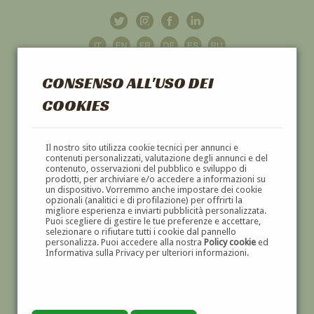
CONSENSO ALL'USO DEI
COOKIES
GALLERIA
D'ARTE
Il nostro sito utilizza cookie tecnici per annunci e
contenuti personalizzati, valutazione degli annunci e del
contenuto, osservazioni del pubblico e sviluppo di
DIPINTI E SCULTURE '800 E '900
prodotti, per archiviare e/o accedere a informazioni su
un dispositivo. Vorremmo anche impostare dei cookie
opzionali (analitici e di profilazione) per offrirti la
migliore esperienza e inviarti pubblicità personalizzata.
Puoi scegliere di gestire le tue preferenze e accettare,
selezionare o rifiutare tutti i cookie dal pannello
personalizza. Puoi accedere alla nostra
Policy cookie
ed
Informativa sulla Privacy per ulteriori informazioni.