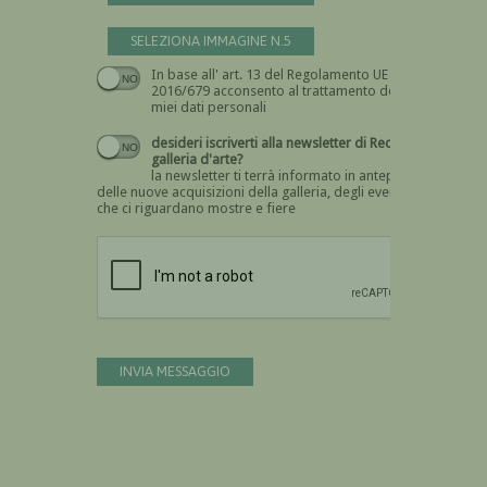
SELEZIONA IMMAGINE N.5
In base all' art. 13 del Regolamento UE n.
Devi dare il consenso
2016/679 acconsento al trattamento dei
miei dati personali
desideri iscriverti alla newsletter di Recta
galleria d'arte?
la newsletter ti terrà informato in anteprima
delle nuove acquisizioni della galleria, degli eventi
che ci riguardano mostre e fiere
Devi confermare di essere umano
INVIA MESSAGGIO