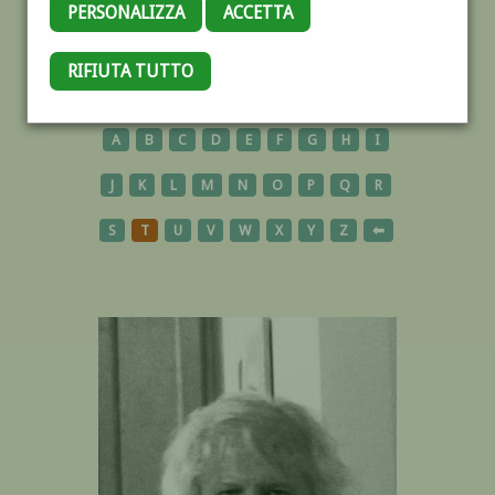
PERSONALIZZA
ACCETTA
RIFIUTA TUTTO
AUTORI
A
B
C
D
E
F
G
H
I
J
K
L
M
N
O
P
Q
R
S
T
U
V
W
X
Y
Z
⬅