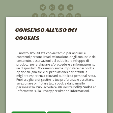
CONSENSO ALL'USO DEI
COOKIES
GALLERIA
D'ARTE
Il nostro sito utilizza cookie tecnici per annunci e
contenuti personalizzati, valutazione degli annunci e del
contenuto, osservazioni del pubblico e sviluppo di
DIPINTI E SCULTURE '800 E '900
prodotti, per archiviare e/o accedere a informazioni su
un dispositivo. Vorremmo anche impostare dei cookie
opzionali (analitici e di profilazione) per offrirti la
migliore esperienza e inviarti pubblicità personalizzata.
Puoi scegliere di gestire le tue preferenze e accettare,
selezionare o rifiutare tutti i cookie dal pannello
personalizza. Puoi accedere alla nostra
Policy cookie
ed
Informativa sulla Privacy per ulteriori informazioni.