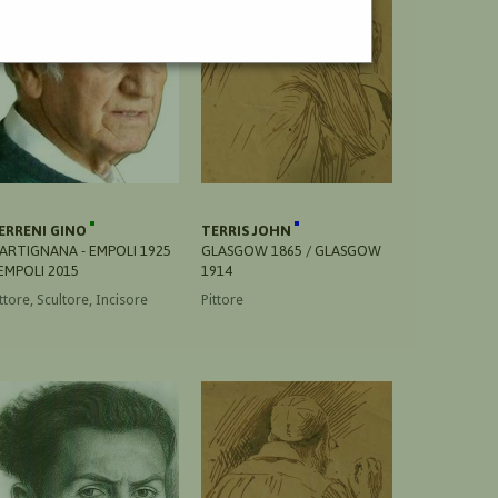
ERRENI GINO
TERRIS JOHN
ARTIGNANA - EMPOLI 1925
GLASGOW 1865 / GLASGOW
 EMPOLI 2015
1914
ttore, Scultore, Incisore
Pittore