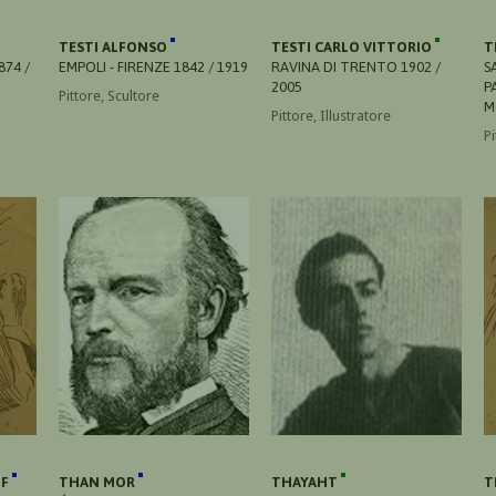
TESTI ALFONSO
TESTI CARLO VITTORIO
T
874 /
EMPOLI - FIRENZE 1842 / 1919
RAVINA DI TRENTO 1902 /
S
2005
P
Pittore, Scultore
M
Pittore, Illustratore
Pi
LF
THAN MOR
THAYAHT
T