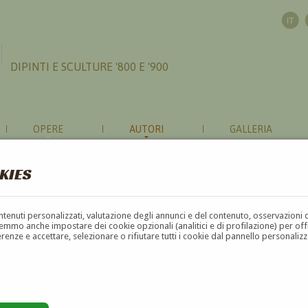
DIPINTI E SCULTURE '800 E '900
OPERE
AUTORI
GALLERIA
KIES
contenuti personalizzati, valutazione degli annunci e del contenuto, osservazioni 
mmo anche impostare dei cookie opzionali (analitici e di profilazione) per offrir
erenze e accettare, selezionare o rifiutare tutti i cookie dal pannello personali
G
H
I
J
K
L
M
N
O
P
Q
R
S
T
U