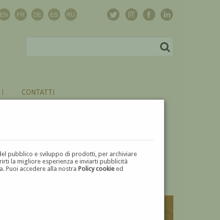
CONTATTI
del pubblico e sviluppo di prodotti, per archiviare
ti la migliore esperienza e inviarti pubblicità
zza. Puoi accedere alla nostra
Policy cookie
ed
V
W
X
Y
Z
⬅